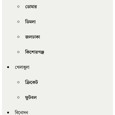
ডোমার
ডিমলা
জলঢাকা
কিশোরগঞ্জ
খেলাধুলা
ক্রিকেট
ফুটবল
বিনোদন