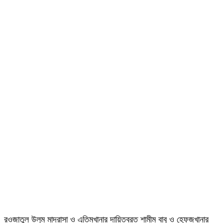
রওজাতুল উলুম মাদ্রাসা ও এতিমখানার দায়িত্বরত শামীম বাবু ও হেফজখানার