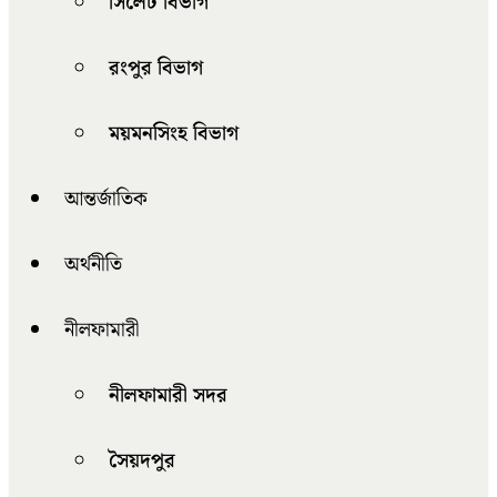
সিলেট বিভাগ
রংপুর বিভাগ
ময়মনসিংহ বিভাগ
আন্তর্জাতিক
অর্থনীতি
নীলফামারী
নীলফামারী সদর
সৈয়দপুর