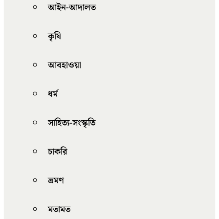
আইন-আদালত
কৃষি
আবহাওয়া
ধর্ম
সাহিত্য-সংস্কৃতি
চাকরি
ভ্রমণ
মতামত