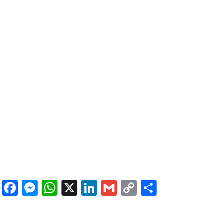
Facebook
Messenger
WhatsApp
X
LinkedIn
Gmail
Copy
Share
Link