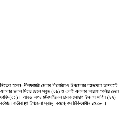
নিহতরা হলেন- নীলফামারী জেলার কিশোরীগঞ্জ উপজেলার নয়নখোলা ডাঙ্গারহাট
এলাকার দুলাল মিয়ার ছেলে সবুজ (২৬) ও একই এলাকার আরাফ আলীর ছেলে
ফাহিম(২৫)। আহত অপর মটরসাইকেল চালক সোহাগ ইসলাম শাহিন (২৭)
বর্তমানে হাতীবান্ধা উপজেলা স্বাস্থ্য কমপ্লেক্সে চিকিৎসাধীন রয়েছেন।