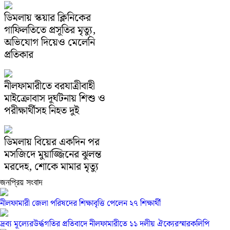
ডিমলায় স্কয়ার ক্লিনিকের
গাফিলতিতে প্রসূতির মৃত্যু,
অভিযোগ দিয়েও মেলেনি
প্রতিকার
নীলফামারীতে বরযাত্রীবাহী
মাইক্রোবাস দূর্ঘটনায় শিশু ও
পরীক্ষার্থীসহ নিহত দুই
ডিমলায় বিয়ের একদিন পর
মসজিদে মুয়াজ্জিনের ঝুলন্ত
মরদেহ, শোকে মামার মৃত্যু
জনপ্রিয় সংবাদ
নীলফামারী জেলা পরিষদের শিক্ষাবৃত্তি পেলেন ২৭ শিক্ষার্থী
দ্রব্য মূল্যেরউর্দ্ধগতির প্রতিবাদে নীলফামারীতে ১১ দলীয় ঐক্যেরস্মারকলিপি