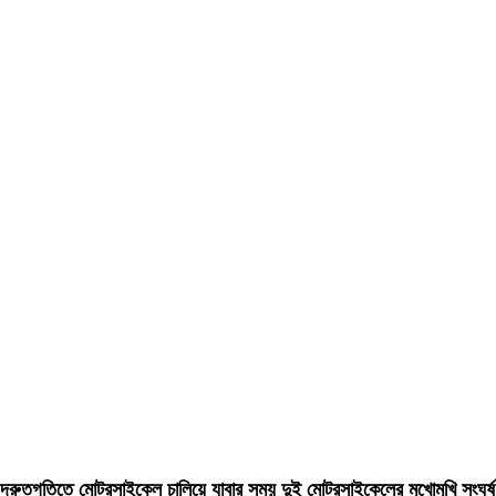
দ্রুতগতিতে মোটরসাইকেল চালিয়ে যাবার সময় দুই মোটরসাইকেলের মুখোমুখি সংঘর্ষ