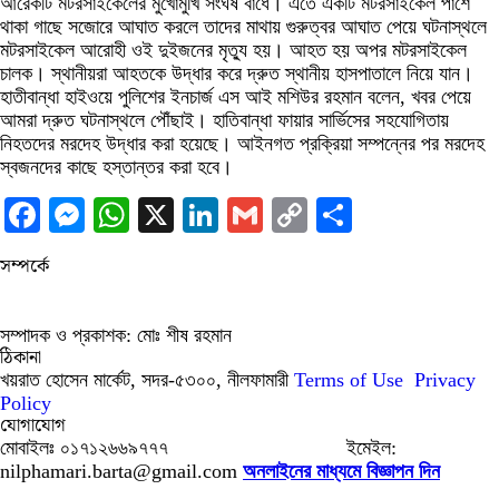
আরেকটি মটরসাইকেলের মুখোমুখি সংঘর্ষ বাধে। এতে একটি মটরসাইকেল পাশে
থাকা গাছে সজোরে আঘাত করলে তাদের মাথায় গুরুত্বর আঘাত পেয়ে ঘটনাস্থলে
মটরসাইকেল আরোহী ওই দুইজনের মৃত্যু হয়। আহত হয় অপর মটরসাইকেল
চালক। স্থানীয়রা আহতকে উদ্ধার করে দ্রুত স্থানীয় হাসপাতালে নিয়ে যান।
হাতীবান্ধা হাইওয়ে পুলিশের ইনচার্জ এস আই মশিউর রহমান বলেন, খবর পেয়ে
আমরা দ্রুত ঘটনাস্থলে পৌঁছাই। হাতিবান্ধা ফায়ার সার্ভিসের সহযোগিতায়
নিহতদের মরদেহ উদ্ধার করা হয়েছে। আইনগত প্রক্রিয়া সম্পন্নের পর মরদেহ
স্বজনদের কাছে হস্তান্তর করা হবে।
Facebook
Messenger
WhatsApp
X
LinkedIn
Gmail
Copy
Share
Link
সম্পর্কে
সম্পাদক ও প্রকাশক: মোঃ শীষ রহমান
ঠিকানা
খয়রাত হোসেন মার্কেট, সদর-৫৩০০, নীলফামারী
Terms of Use
Privacy
Policy
যোগাযোগ
মোবাইলঃ ০১৭১২৬৬৯৭৭৭ ইমেইল:
nilphamari.barta@gmail.com
অনলাইনের মাধ্যমে বিজ্ঞাপন দিন