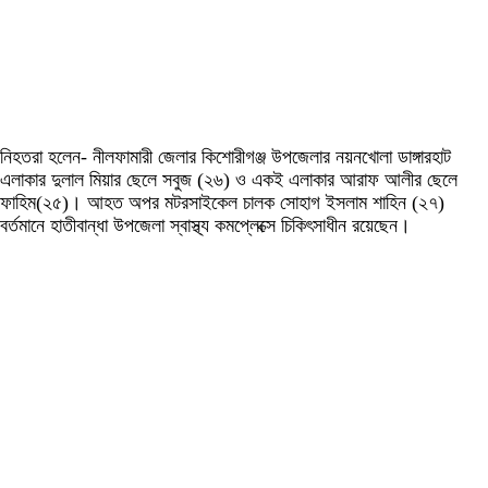
নিহতরা হলেন- নীলফামারী জেলার কিশোরীগঞ্জ উপজেলার নয়নখোলা ডাঙ্গারহাট
এলাকার দুলাল মিয়ার ছেলে সবুজ (২৬) ও একই এলাকার আরাফ আলীর ছেলে
ফাহিম(২৫)। আহত অপর মটরসাইকেল চালক সোহাগ ইসলাম শাহিন (২৭)
বর্তমানে হাতীবান্ধা উপজেলা স্বাস্থ্য কমপ্লেক্সে চিকিৎসাধীন রয়েছেন।