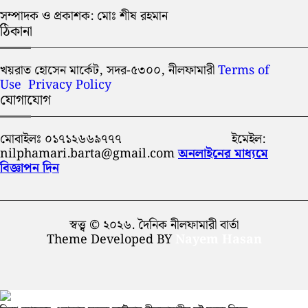
সম্পাদক ও প্রকাশক: মোঃ শীষ রহমান
ঠিকানা
খয়রাত হোসেন মার্কেট, সদর-৫৩০০, নীলফামারী
Terms of
Use
Privacy Policy
যোগাযোগ
মোবাইলঃ ০১৭১২৬৬৯৭৭৭ ইমেইল:
nilphamari.barta@gmail.com
অনলাইনের মাধ্যমে
বিজ্ঞাপন দিন
স্বত্ত্ব © ২০২৬. দৈনিক নীলফামারী বার্তা
Theme Developed BY
Nayem Hasan