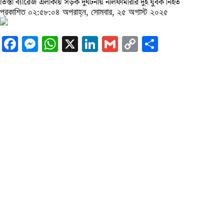
তিস্তা ব্যারেজ এলাকায় সড়ক দুর্ঘটনায় নীলফামারীর দুই যুবক নিহত
প্রকাশিত ০২:৫৮:০৪ অপরাহ্ন, সোমবার, ২৫ অগাস্ট ২০২৫
Facebook
Messenger
WhatsApp
X
LinkedIn
Gmail
Copy
Share
Link