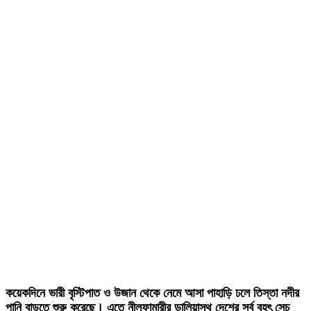
কয়েকদিনে ভারী বৃস্টিপাত ও উজান থেকে নেমে আসা পাহাড়ি ঢলে তিস্তা নদীর
পানি বাড়তে শুরু করেছে। এতে নীলফামারীর ডালিয়াস্থ দেশের সর্ব বৃহৎ সেচ