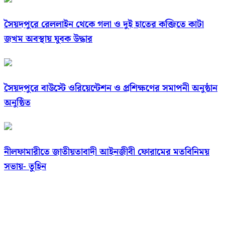
সৈয়দপুরে রেললাইন থেকে গলা ও দুই হাতের কব্জিতে কাটা
জখম অবস্থায় যুবক উদ্ধার
সৈয়দপুরে বাউস্টে ওরিয়েন্টেশন ও প্রশিক্ষণের সমাপনী অনুষ্ঠান
অনুষ্ঠিত
নীলফামারীতে জাতীয়তাবাদী আইনজীবী ফোরামের মতবিনিময়
সভায়- তুহিন