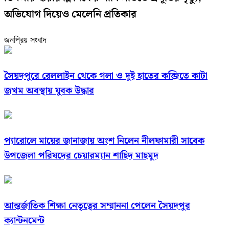
অভিযোগ দিয়েও মেলেনি প্রতিকার
জনপ্রিয় সংবাদ
সৈয়দপুরে রেললাইন থেকে গলা ও দুই হাতের কব্জিতে কাটা
জখম অবস্থায় যুবক উদ্ধার
প্যারোলে মায়ের জানাজায় অংশ নিলেন নীলফামারী সাবেক
উপজেলা পরিষদের চেয়ারম্যান শাহিদ মাহমুদ
আন্তর্জাতিক শিক্ষা নেতৃত্বের সম্মাননা পেলেন সৈয়দপুর
ক্যান্টনমেন্ট