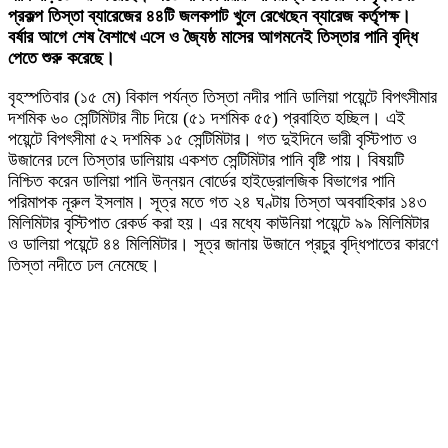
প্রকল্প তিস্তা ব্যারেজের ৪৪টি জলকপাট খুলে রেখেছেন ব্যারেজ কর্তৃপক্ষ।
বর্ষার আগে শেষ বৈশাখে এসে ও জ্যৈষ্ঠ মাসের আগমনেই তিস্তার পানি বৃদ্ধি
পেতে শুরু করেছে।
বৃহস্পতিবার (১৫ মে) বিকাল পর্যন্ত তিস্তা নদীর পানি ডালিয়া পয়েন্টে বিপৎসীমার
দশমিক ৬০ সেন্টিমিটার নীচ দিয়ে (৫১ দশমিক ৫৫) প্রবাহিত হচ্ছিল। এই
পয়েন্টে বিপৎসীমা ৫২ দশমিক ১৫ সেন্টিমিটার। গত দুইদিনে ভারী বৃস্টিপাত ও
উজানের ঢলে তিস্তার ডালিয়ায় একশত সেন্টিমিটার পানি বৃষ্টি পায়। বিষয়টি
নিশ্চিত করেন ডালিয়া পানি উন্নয়ন বোর্ডের হাইড্রোলজিক বিভাগের পানি
পরিমাপক নূরুল ইসলাম। সূত্র মতে গত ২৪ ঘণ্টায় তিস্তা অববাহিকার ১৪৩
মিলিমিটার বৃস্টিপাত রেকর্ড করা হয়। এর মধ্যে কাউনিয়া পয়েন্টে ৯৯ মিলিমিটার
ও ডালিয়া পয়েন্টে ৪৪ মিলিমিটার। সূত্র জানায় উজানে প্রচুর বৃদ্ধিপাতের কারণে
তিস্তা নদীতে ঢল নেমেছে।