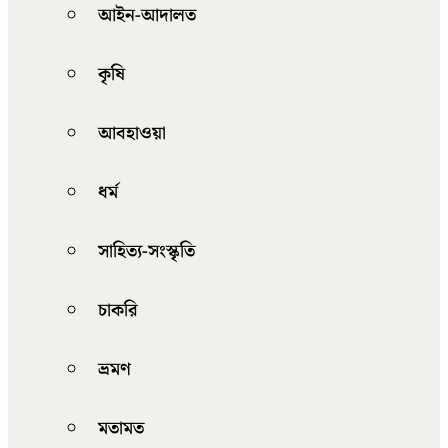
আইন-আদালত
কৃষি
আবহাওয়া
ধর্ম
সাহিত্য-সংস্কৃতি
চাকরি
ভ্রমণ
মতামত