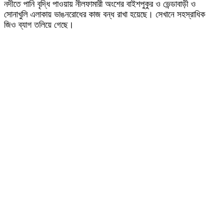
নদীতে পানি বৃদ্ধি পাওয়ায় নীলফামারী অংশের বাইশপুকুর ও ভেন্ডাবাড়ী ও
সোনাখুলি এলাকায় ভাঙনরোধের কাজ বন্ধ রাখা হয়েছে। সেখানে সহস্রাধিক
জিও ব্যাগ তলিয়ে গেছে।