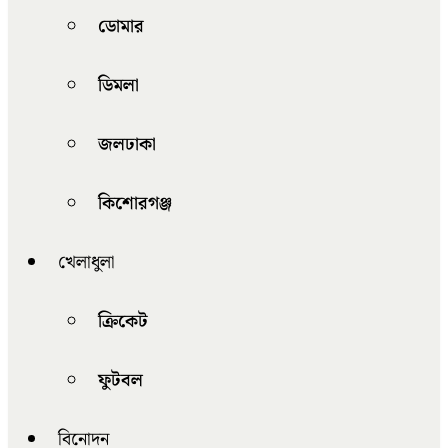
ডোমার
ডিমলা
জলঢাকা
কিশোরগঞ্জ
খেলাধুলা
ক্রিকেট
ফুটবল
বিনোদন