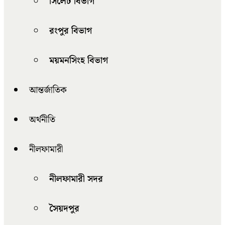
সিলেট বিভাগ
রংপুর বিভাগ
ময়মনসিংহ বিভাগ
আন্তর্জাতিক
অর্থনীতি
নীলফামারী
নীলফামারী সদর
সৈয়দপুর