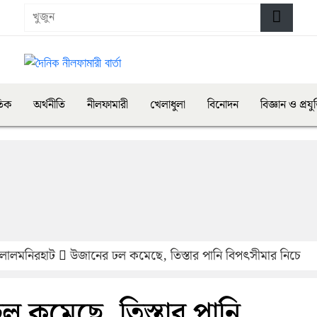
তিক
অর্থনীতি
নীলফামারী
খেলাধুলা
বিনোদন
বিজ্ঞান ও প্রযুক
লালমনিরহাট
উজানের ঢল কমেছে, তিস্তার পানি বিপৎসীমার নিচে
 কমেছে, তিস্তার পানি