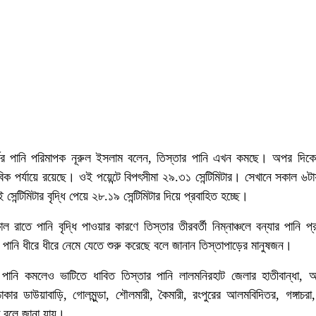
্ডের পানি পরিমাপক নূরুল ইসলাম বলেন, তিস্তার পানি এখন কমছে। অপর দিকে
ভাবিক পর্যায়ে রয়েছে। ওই পয়েন্টে বিপৎসীমা ২৯.৩১ সেন্টিমিটার। সেখানে সকাল ৬
 সেন্টিমিটার বৃদ্ধি পেয়ে ২৮.১৯ সেন্টিমিটার দিয়ে প্রবাহিত হচ্ছে।
 রাতে পানি বৃদ্ধি পাওয়ার কারণে তিস্তার তীরবর্তী নিম্নাঞ্চলে বন্যার পানি প
ানি ধীরে ধীরে নেমে যেতে শুরু করেছে বলে জানান তিস্তাপাড়ের মানুষজন।
 পানি কমলেও ভাটিতে ধাবিত তিস্তার পানি লালমনিরহাট জেলার হাতীবান্ধা, আ
াকার ডাউয়াবাড়ি, গোলমুন্ডা, শৌলমারী, কৈমারী, রংপুরের আলমবিদিতর, গঙ্গাচরা
ছে বলে জানা যায়।