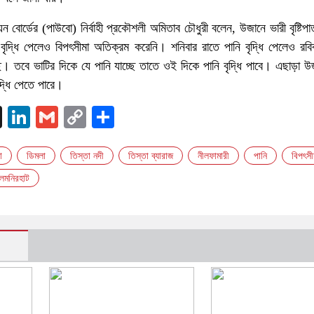
ন বোর্ডের (পাউবো) নির্বাহী প্রকৌশলী অমিতাব চৌধুরী বলেন, উজানে ভারী বৃষ্টিপা
 বৃদ্ধি পেলেও বিপৎসীমা অতিক্রম করেনি। শনিবার রাতে পানি বৃদ্ধি পেলেও রব
। তবে ভাটির দিকে যে পানি যাচ্ছে তাতে ওই দিকে পানি বৃদ্ধি পাবে। এছাড়া 
দ্ধি পেতে পারে।
k
nger
atsApp
X
LinkedIn
Gmail
Copy
Share
Link
া
ডিমলা
তিস্তা নদী
তিস্তা ব্যারাজ
নীলফামারী
পানি
বিপৎসী
লমনিরহাট