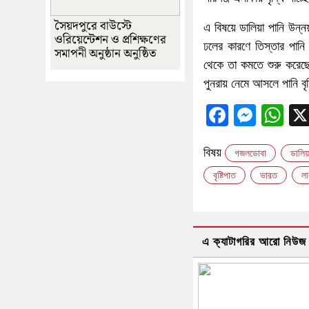
সৈয়দপুরে বাউস্টে
এ বিষয়ে ডালিয়া পানি উন্নয়
ওরিয়েন্টেশন ও প্রশিক্ষণের
ঢলের কারণে তিস্তার পানি
সমাপনী অনুষ্ঠান অনুষ্ঠিত
থেকে তা কমতে শুরু করেছে
পুনরায় নেমে আসলে পানি বৃ
Faceboo
Messe
Wh
বিষয়
গজলডোবা
ডালিয়
বৃষ্টিপাত
ভারত
লা
এ ক্যাটাগরির আরো নিউজ