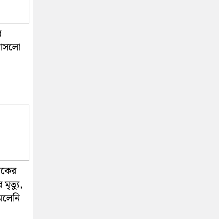
র
 আসলো
নিকের
মৃত্যু,
েলেনি