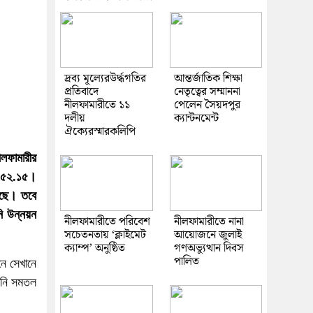
দ্রব্য মূল্যেরউর্দ্ধগতির
আন্তর্জাতিক শিক্ষা
প্রতিবাদে
নেতৃত্বের সম্মাননা
নীলফামারীতে ১১
পেলেন সৈয়দপুর
দলীয়
ক্যান্টনমেন্ট
ঐক্যেরস্মারকলিপি
ীলফামারীর
মা ৫২.১৫।
েছে। তবে
নি উন্নয়ন
নীলফামারীতে পরিবেশ
নীলফামারীতে নানা
সচেতনতায় ‘ক্লাইমেট
আয়োজনে জুলাই
ক্যাম্প’ অনুষ্ঠিত
গণঅভ্যুত্থান দিবস
পালিত
নে সেখানে
পানি সমতল