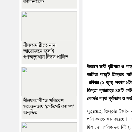
ক্যান্টনমেন্ট
নীলফামারীতে নানা
আয়োজনে জুলাই
গণঅভ্যুত্থান দিবস পালিত
উজানে ভারী বৃষ্টিপাত ও প
ডালিয়া পয়েন্টে তিস্তার পা
রবিবার (১ জুন) সকাল ৬টা
তিস্তা ব্যারাহের ৪৪টি গে
বোর্ডের বন্যা পূর্বাভাস ও সর
নীলফামারীতে পরিবেশ
সচেতনতায় ‘ক্লাইমেট ক্যাম্প’
সূত্রমতে, তিস্তার উজানে 
অনুষ্ঠিত
পানি কমতে শুরু করেছে। এক
ছিল ৮৫ দশমিক ৬৩ মিটার, য