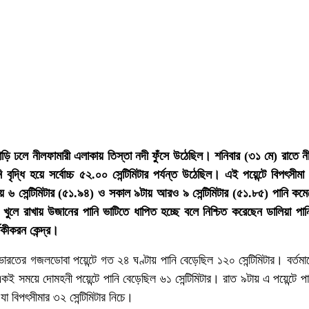
াহাড়ি ঢলে নীলফামারী এলাকায় তিস্তা নদী ফুঁসে উঠেছিল। শনিবার (৩১ মে) রাতে ন
নি বৃদ্ধি হয়ে সর্বোচ্চ ৫২.০০ সেন্টিমিটার পর্যন্ত উঠেছিল। এই পয়েন্টে বিপৎসী
য় ৬ সেন্টিমিটার (৫১.৯৪) ও সকাল ৯টায় আরও ৯ সেন্টিমিটার (৫১.৮৫) পানি কম
ট খুলে রাখায় উজানের পানি ভাটিতে ধাপিত হচ্ছে বলে নিশ্চিত করেছেন ডালিয়া পা
্তকীকরন কেন্দ্র।
ভারতের গজলডোবা পয়েন্টে গত ২৪ ঘণ্টায় পানি বেড়েছিল ১২০ সেন্টিমিটার। বর্তমা
ই সময়ে দোমহনী পয়েন্টে পানি বেড়েছিল ৬১ সেন্টিমিটার। রাত ৯টায় এ পয়েন্টে 
া বিপৎসীমার ৩২ সেন্টিমিটার নিচে।