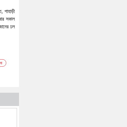
ত, পাহাড়ী
িবার সকাল
উজানের ঢল
মা