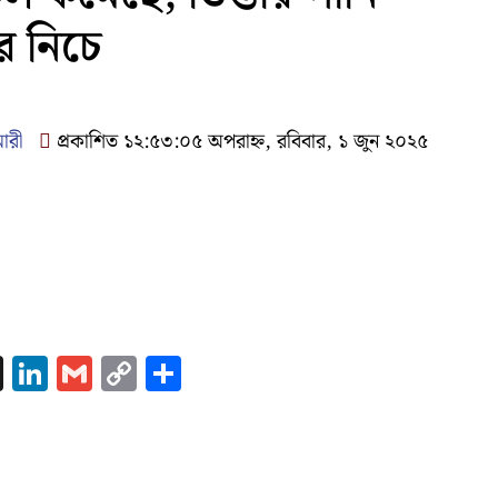
র নিচে
মারী
প্রকাশিত ১২:৫৩:০৫ অপরাহ্ন, রবিবার, ১ জুন ২০২৫
k
nger
atsApp
X
LinkedIn
Gmail
Copy
Share
Link