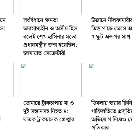
হনে
সংবিধানে ক্ষমতা
উজানে নীলফামারী
েলা
ভারসাম্যহীন ও অসীম ছিল
তিস্তাপাড়ে ভেসে
বলেই শেখ হাসিনার মতো
৭ ফুট অজগর সাপ
প্রধানমন্ত্রীর জন্ম হয়েছিল:
জামায়াত সেক্রেটারী
ডোমারে ট্রাকচাপায় মা ও
ডিমলায় স্কয়ার ক্লি
দুই সন্তানসহ নিহত ৪:
গাফিলতিতে প্রসূতির 
ো
ঘাতক ট্রাকচালক গ্রেপ্তার
অভিযোগ দিয়েও ম
প্রতিকার