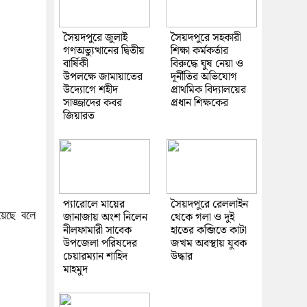
সৈয়দপুরে জুলাই
সৈয়দপুরে সহকারী
গণঅভ্যুত্থানের দ্বিতীয়
শিক্ষা কর্মকর্তার
বার্ষিকী
বিরুদ্ধে ঘুষ নেয়া ও
উপলক্ষে জামায়াতের
দূর্নীতির অভিযোগ
উদ্যোগে শহীদ
প্রাথমিক বিদ্যালয়ের
সাজ্জাদের কবর
প্রধান শিক্ষকের
জিয়ারত
প্যারোলে মায়ের
সৈয়দপুরে রেললাইন
হয়েছে বলে
জানাজায় অংশ নিলেন
থেকে গলা ও দুই
নীলফামারী সাবেক
হাতের কব্জিতে কাটা
উপজেলা পরিষদের
জখম অবস্থায় যুবক
চেয়ারম্যান শাহিদ
উদ্ধার
মাহমুদ