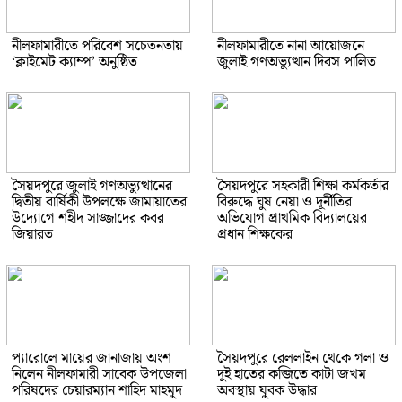
নীলফামারীতে পরিবেশ সচেতনতায়
নীলফামারীতে নানা আয়োজনে
‘ক্লাইমেট ক্যাম্প’ অনুষ্ঠিত
জুলাই গণঅভ্যুত্থান দিবস পালিত
সৈয়দপুরে জুলাই গণঅভ্যুত্থানের
সৈয়দপুরে সহকারী শিক্ষা কর্মকর্তার
দ্বিতীয় বার্ষিকী উপলক্ষে জামায়াতের
বিরুদ্ধে ঘুষ নেয়া ও দূর্নীতির
উদ্যোগে শহীদ সাজ্জাদের কবর
অভিযোগ প্রাথমিক বিদ্যালয়ের
জিয়ারত
প্রধান শিক্ষকের
প্যারোলে মায়ের জানাজায় অংশ
সৈয়দপুরে রেললাইন থেকে গলা ও
নিলেন নীলফামারী সাবেক উপজেলা
দুই হাতের কব্জিতে কাটা জখম
পরিষদের চেয়ারম্যান শাহিদ মাহমুদ
অবস্থায় যুবক উদ্ধার