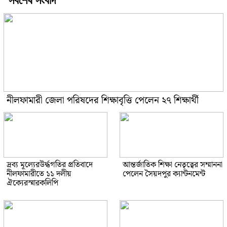
সবশেষ সংবাদ
নীলফামারী জেলা পরিষদের শিক্ষাবৃত্তি পেলেন ২৭ শিক্ষার্থী
দ্রব্য মূল্যেরউর্দ্ধগতির প্রতিবাদে
আন্তর্জাতিক শিক্ষা নেতৃত্বের সম্মাননা
নীলফামারীতে ১১ দলীয়
পেলেন সৈয়দপুর ক্যান্টনমেন্ট
ঐক্যেরস্মারকলিপি