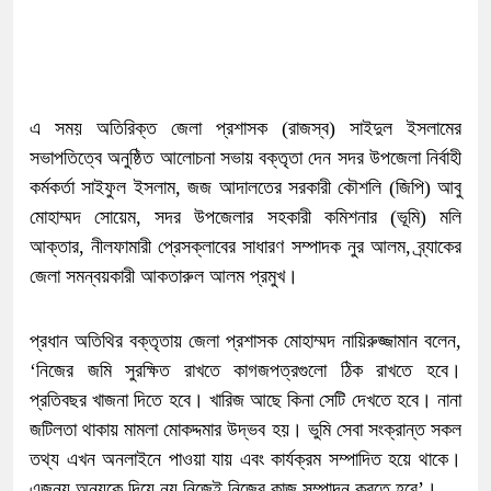
এ সময় অতিরিক্ত জেলা প্রশাসক (রাজস্ব) সাইদুল ইসলামের
সভাপতিত্বে অনুষ্ঠিত আলোচনা সভায় বক্তৃতা দেন সদর উপজেলা নির্বাহী
কর্মকর্তা সাইফুল ইসলাম, জজ আদালতের সরকারী কৌশলি (জিপি) আবু
মোহাম্মদ সোয়েম, সদর উপজেলার সহকারী কমিশনার (ভূমি) মলি
আক্তার, নীলফামারী প্রেসক্লাবের সাধারণ সম্পাদক নুর আলম, ব্র্যাকের
জেলা সমন্বয়কারী আকতারুল আলম প্রমুখ।
প্রধান অতিথির বক্তৃতায় জেলা প্রশাসক মোহাম্মদ নায়িরুজ্জামান বলেন,
‘নিজের জমি সুরক্ষিত রাখতে কাগজপত্রগুলো ঠিক রাখতে হবে।
প্রতিবছর খাজনা দিতে হবে। খারিজ আছে কিনা সেটি দেখতে হবে। নানা
জটিলতা থাকায় মামলা মোকদ্দমার উদ্ভব হয়। ভুমি সেবা সংক্রান্ত সকল
তথ্য এখন অনলাইনে পাওয়া যায় এবং কার্যক্রম সম্পাদিত হয়ে থাকে।
এজন্য অন্যকে দিয়ে নয় নিজেই নিজের কাজ সম্পাদন করতে হবে’।