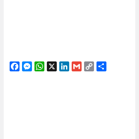
Facebook
Messenger
WhatsApp
X
LinkedIn
Gmail
Copy
Share
Link