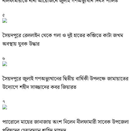
নীলফামারীতে নানা আয়োজনে জুলাই গণঅভ্যুত্থান দিবস পালিত
৫
সৈয়দপুরে রেললাইন থেকে গলা ও দুই হাতের কব্জিতে কাটা জখম
অবস্থায় যুবক উদ্ধার
৬
সৈয়দপুরে জুলাই গণঅভ্যুত্থানের দ্বিতীয় বার্ষিকী উপলক্ষে জামায়াতের
উদ্যোগে শহীদ সাজ্জাদের কবর জিয়ারত
৭
প্যারোলে মায়ের জানাজায় অংশ নিলেন নীলফামারী সাবেক উপজেলা
পরিষদের চেয়ারম্যান শাহিদ মাহমুদ