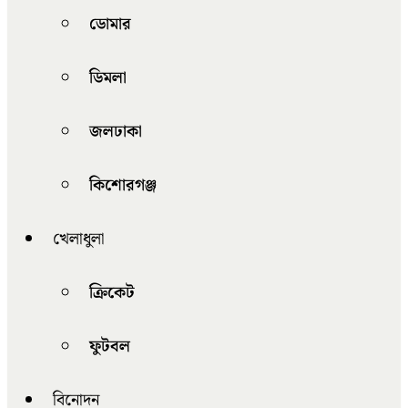
ডোমার
ডিমলা
জলঢাকা
কিশোরগঞ্জ
খেলাধুলা
ক্রিকেট
ফুটবল
বিনোদন