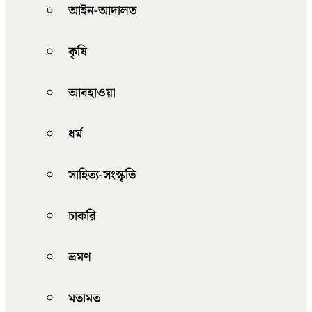
আইন-আদালত
কৃষি
আবহাওয়া
ধর্ম
সাহিত্য-সংস্কৃতি
চাকরি
ভ্রমণ
মতামত