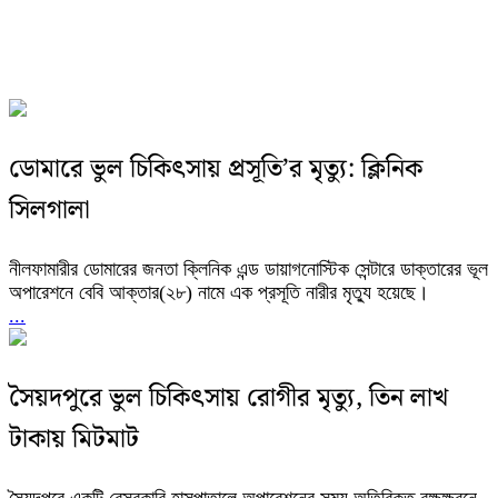
ডোমারে ভুল চিকিৎসায় প্রসূতি’র মৃত্যু: ক্লিনিক
সিলগালা
নীলফামারীর ডোমারের জনতা ক্লিনিক এন্ড ডায়াগনোস্টিক সেন্টারে ডাক্তারের ভূল
অপারেশনে বেবি আক্তার(২৮) নামে এক প্রসূতি নারীর মৃত্যু হয়েছে।
...
সৈয়দপুরে ভুল চিকিৎসায় রোগীর মৃত্যু, তিন লাখ
টাকায় মিটমাট
সৈয়দপুরে একটি বেসরকারি হাসপাতালে অপারেশনের সময় অতিরিক্ত রক্ষক্ষরনে