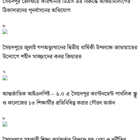
সৈয়দপুর রেলওয়ে কারখানার ডিএস এর বিরুদ্ধে আওয়ামীলীগের
ঠিকাদারদের পূনর্বাসনের অভিযোগ
৬
সৈয়দপুরে জুলাই গণঅভ্যুত্থানের দ্বিতীয় বার্ষিকী উপলক্ষে জামায়াতের
উদ্যোগে শহীদ সাজ্জাদের কবর জিয়ারত
৭
আন্তর্জাতিক আইএলপিই – ৬.০ এ সৈয়দপুর ক্যান্টনমেন্ট পাবলিক স্ক্লু
ও কলেজের ১৩ শিক্ষার্থীর প্রতিনিধিত্ব করার গৌরব অর্জন
৮
সৈয়দপুরে সহকারী শিক্ষা কর্মকর্তার বিরুদ্ধে ঘুষ নেয়া ও দূর্নীতির