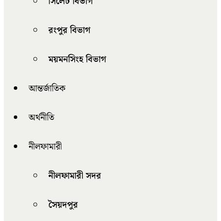
সিলেট বিভাগ
রংপুর বিভাগ
ময়মনসিংহ বিভাগ
আন্তর্জাতিক
অর্থনীতি
নীলফামারী
নীলফামারী সদর
সৈয়দপুর