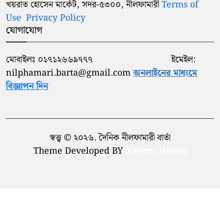
খয়রাত হোসেন মার্কেট, সদর-৫৩০০, নীলফামারী
Terms of
সৈয়দপুরে সহকারী শিক্ষা কর্মকর্তার
Use
Privacy Policy
৯
বিরুদ্ধে ঘুষ নেয়া ও দূর্নীতির অভিযোগ
যোগাযোগ
প্রাথমিক বিদ্যালয়ের প্রধান শিক্ষকের
প্যারোলে মায়ের জানাজায় অংশ
মোবাইলঃ ০১৭১২৬৬৯৭৭৭ ইমেইল:
১০
নিলেন নীলফামারী সাবেক উপজেলা
nilphamari.barta@gmail.com
অনলাইনের মাধ্যমে
পরিষদের চেয়ারম্যান শাহিদ মাহমুদ
বিজ্ঞাপন দিন
স্বত্ত্ব © ২০২৬. দৈনিক নীলফামারী বার্তা
Theme Developed BY
Nayem Hasan