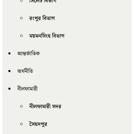
সিলেট বিভাগ
রংপুর বিভাগ
ময়মনসিংহ বিভাগ
আন্তর্জাতিক
অর্থনীতি
নীলফামারী
নীলফামারী সদর
সৈয়দপুর