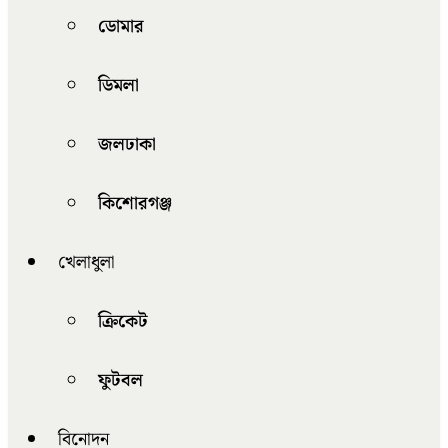
ডোমার
ডিমলা
জলঢাকা
কিশোরগঞ্জ
খেলাধুলা
ক্রিকেট
ফুটবল
বিনোদন