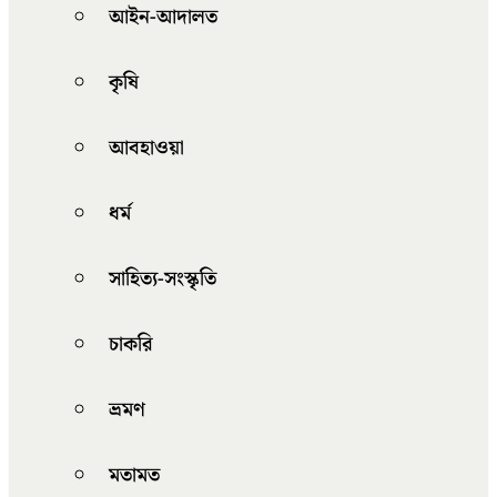
আইন-আদালত
কৃষি
আবহাওয়া
ধর্ম
সাহিত্য-সংস্কৃতি
চাকরি
ভ্রমণ
মতামত