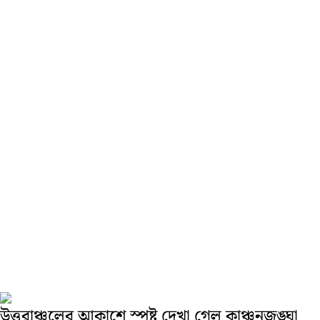
উত্তরাঞ্চলের আকাশে স্পষ্ট দেখা গেল কাঞ্চনজঙ্ঘা