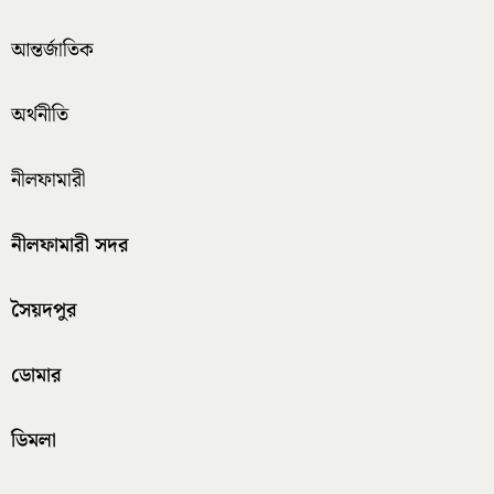
আন্তর্জাতিক
অর্থনীতি
নীলফামারী
নীলফামারী সদর
সৈয়দপুর
ডোমার
ডিমলা