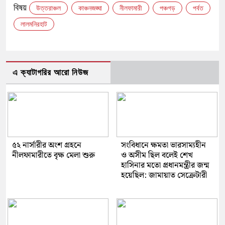
বিষয়
উত্তরাঞ্চল
কাঞ্চনজঙ্ঘা
নীলফামারী
পঞ্চগড়
পর্বত
লালমনিরহাট
এ ক্যাটাগরির আরো নিউজ
৫২ নার্সারীর অংশ গ্রহনে
সংবিধানে ক্ষমতা ভারসাম্যহীন
নীলফামারীতে বৃক্ষ মেলা শুরু
ও অসীম ছিল বলেই শেখ
হাসিনার মতো প্রধানমন্ত্রীর জন্ম
হয়েছিল: জামায়াত সেক্রেটারী