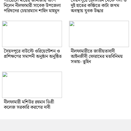
প্যারোলে মায়ের জানাজায় অংশ
সৈয়দপুরে রেললাইন থেকে গলা ও
নিলেন নীলফামারী সাবেক উপজেলা
দুই হাতের কব্জিতে কাটা জখম
পরিষদের চেয়ারম্যান শাহিদ মাহমুদ
অবস্থায় যুবক উদ্ধার
সৈয়দপুরে বাউস্টে ওরিয়েন্টেশন ও
নীলফামারীতে জাতীয়তাবাদী
প্রশিক্ষণের সমাপনী অনুষ্ঠান অনুষ্ঠিত
আইনজীবী ফোরামের মতবিনিময়
সভায়- তুহিন
নীলফামারী মশিউর রহমান ডিগ্রী
কলেজ সরকারি করণের দাবী