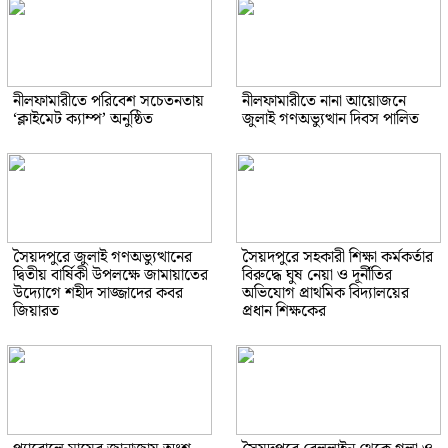
নীলফামারীতে পরিবেশ সচেতনতায়
নীলফামারীতে নানা আয়োজনে
‘ক্লাইমেট ক্যাম্প’ অনুষ্ঠিত
জুলাই গণঅভ্যুত্থান দিবস পালিত
সৈয়দপুরে জুলাই গণঅভ্যুত্থানের
সৈয়দপুরে সহকারী শিক্ষা কর্মকর্তার
দ্বিতীয় বার্ষিকী উপলক্ষে জামায়াতের
বিরুদ্ধে ঘুষ নেয়া ও দূর্নীতির
উদ্যোগে শহীদ সাজ্জাদের কবর
অভিযোগ প্রাথমিক বিদ্যালয়ের
জিয়ারত
প্রধান শিক্ষকের