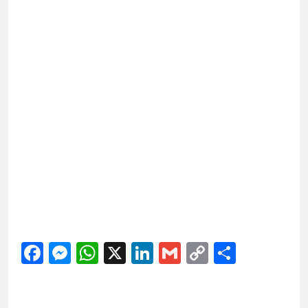
Facebook
Messenger
WhatsApp
X
LinkedIn
Gmail
Copy
Share
Link