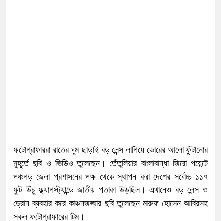
ফটোগ্রাফাররা রাতের ঘুম ছাড়াই বড় লেন্স লাগিয়ে ভোরের আলো ফুঁটানোর
মুহূর্তে ছবি ও ভিডিও তুলেছেন। তেঁতুলিয়ার বাংলাবান্ধা জিরো পয়েন্টে
পঞ্চগড় জেলা প্রশাসনের পক্ষ থেকে স্থাপন করা দেশের সর্বোচ্চ ১১৭
ফুট উঁচু ফ্ল্যাগস্ট্যান্ডে জাতীয় পতাকা উড়ছিল। এখানেও বড় লেন্স ও
ড্রোন ব্যবহার করে কাঞ্চনজঙ্ঘার ছবি তুলেছেন মারুফ হোসেন আবিরসহ
সকল ফটোগ্রাফারের টিম।