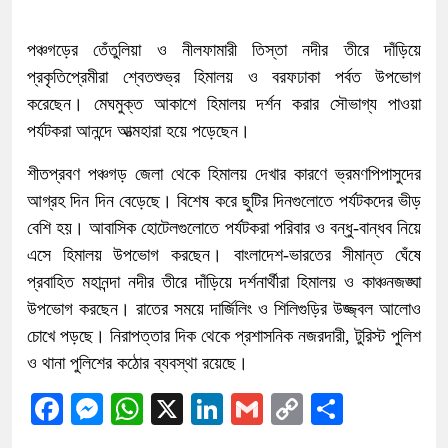
পঞ্চগড়ের তেঁতুলিয়া ও নীলফামারী তিস্তা নদীর তীরে দাঁড়িয়ে
প্রকৃতিপ্রেমীরা শ্বেতশুভ্র হিমালয় ও বরফঢাকা পর্বত উপভোগ
করেছেন। মেঘমুক্ত আকাশে হিমালয় দর্শন করার সৌভাগ্য পাওয়া
পর্যটকরা আনন্দে আত্মহারা হয়ে পড়েছেন।
শীতপ্রবণ পঞ্চগড় জেলা থেকে হিমালয় দেখার কারণে ভ্রমণপিপাসুদের
আগ্রহ দিন দিন বেড়েছে। বিশেষ করে ছুটির দিনগুলোতে পর্যটকদের ভীড়
বেশি হয়। আবাসিক হোটেলগুলোতে পর্যটকরা পরিবার ও বন্ধু-বান্ধব নিয়ে
এসে হিমালয় উপভোগ করছেন। বাংলাদেশ-ভারতের সীমান্ত ঘেঁষে
প্রবাহিত মহানন্দা নদীর তীরে দাঁড়িয়ে দর্শনার্থীরা হিমালয় ও কাঞ্চনজঙ্ঘা
উপভোগ করছেন। রাতের সময়ে দার্জিলিং ও শিলিগুড়ির উজ্জ্বল আলোও
চোখে পড়ছে। নিরাপত্তার দিক থেকে প্রশাসনিক নজরদারী, টুরিস্ট পুলিশ
ও থানা পুলিশের কঠোর ব্যবস্থা রয়েছে।
Facebook
Messenger
WhatsApp
X
LinkedIn
Gmail
Copy
Share
Link