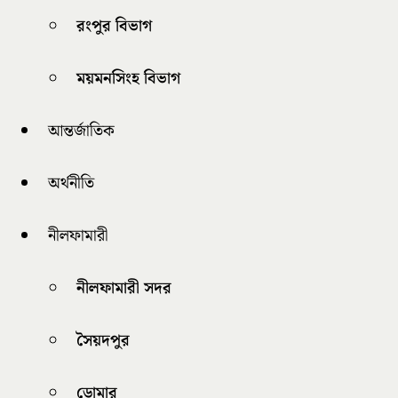
রংপুর বিভাগ
ময়মনসিংহ বিভাগ
আন্তর্জাতিক
অর্থনীতি
নীলফামারী
নীলফামারী সদর
সৈয়দপুর
ডোমার