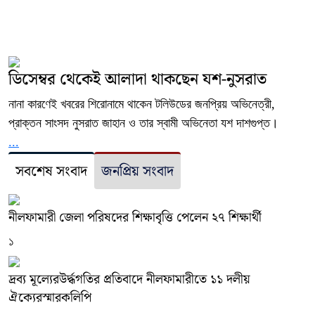
ডিসেম্বর থেকেই আলাদা থাকছেন যশ-নুসরাত
নানা কারণেই খবরের শিরোনামে থাকেন টলিউডের জনপ্রিয় অভিনেত্রী,
প্রাক্তন সাংসদ নুসরাত জাহান ও তার স্বামী অভিনেতা যশ দাশগুপ্ত।
...
সবশেষ সংবাদ
জনপ্রিয় সংবাদ
নীলফামারী জেলা পরিষদের শিক্ষাবৃত্তি পেলেন ২৭ শিক্ষার্থী
১
দ্রব্য মূল্যেরউর্দ্ধগতির প্রতিবাদে নীলফামারীতে ১১ দলীয়
ঐক্যেরস্মারকলিপি