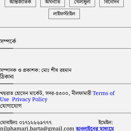
আন্তর্জাতিক
অর্থনীতি
খেলাধুলা
বিনোদন
লাইফস্টাইল
সম্পর্কে
সম্পাদক ও প্রকাশক: মোঃ শীষ রহমান
ঠিকানা
খয়রাত হোসেন মার্কেট, সদর-৫৩০০, নীলফামারী
Terms of
Use
Privacy Policy
যোগাযোগ
মোবাইলঃ ০১৭১২৬৬৯৭৭৭ ইমেইল:
nilphamari.barta@gmail.com
অনলাইনের মাধ্যমে