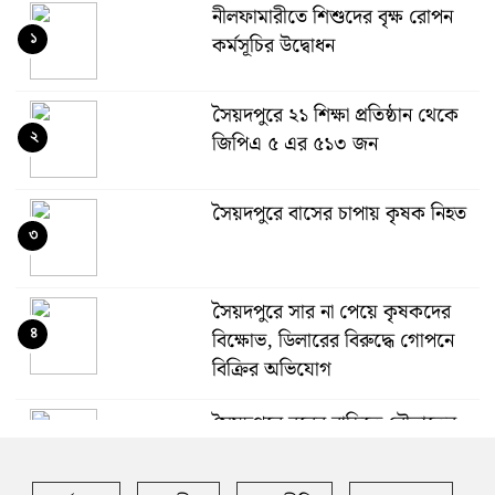
নীলফামারীতে শিশুদের বৃক্ষ রোপন
১
কর্মসূচির উদ্বোধন
সৈয়দপুরে ২১ শিক্ষা প্রতিষ্ঠান থেকে
২
জিপিএ ৫ এর ৫১৩ জন
সৈয়দপুরে বাসের চাপায় কৃষক নিহত
৩
সৈয়দপুরে সার না পেয়ে কৃষকদের
৪
বিক্ষোভ, ডিলারের বিরুদ্ধে গোপনে
বিক্রির অভিযোগ
সৈয়দপুরে বরের বাড়িতে বৌভাতের
৫
দাওয়াত খেতে এসে কনের ৭ আত্মীয়
স্বজন হাসপাতালে