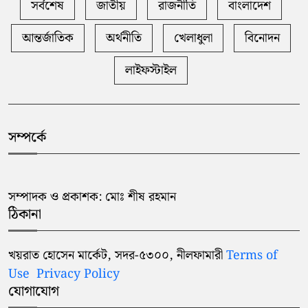
সর্বশেষ
জাতীয়
রাজনীতি
বাংলাদেশ
সৈয়দপুর রেলওয়ে কারখানার ডিএস
আন্তর্জাতিক
অর্থনীতি
খেলাধুলা
বিনোদন
৬
এর বিরুদ্ধে আওয়ামীলীগের
ঠিকাদারদের পূনর্বাসনের অভিযোগ
লাইফস্টাইল
আন্তর্জাতিক আইএলপিই – ৬.০ এ
৭
সৈয়দপুর ক্যান্টনমেন্ট পাবলিক স্ক্লু ও
কলেজের ১৩ শিক্ষার্থীর প্রতিনিধিত্ব
সম্পর্কে
করার গৌরব অর্জন
নীলফামারী জেলা পরিষদের শিক্ষাবৃত্তি
সম্পাদক ও প্রকাশক: মোঃ শীষ রহমান
৮
পেলেন ২৭ শিক্ষার্থী
ঠিকানা
দ্রব্য মূল্যেরউর্দ্ধগতির প্রতিবাদে
খয়রাত হোসেন মার্কেট, সদর-৫৩০০, নীলফামারী
Terms of
৯
নীলফামারীতে ১১ দলীয়
Use
Privacy Policy
ঐক্যেরস্মারকলিপি
যোগাযোগ