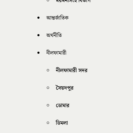
ময়মনসিংহ বিভাগ
আন্তর্জাতিক
অর্থনীতি
নীলফামারী
নীলফামারী সদর
সৈয়দপুর
ডোমার
ডিমলা