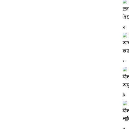
দ্র
ঐক
২
আন্
ক্য
৩
নীল
অনু
৪
নী
পা
৫