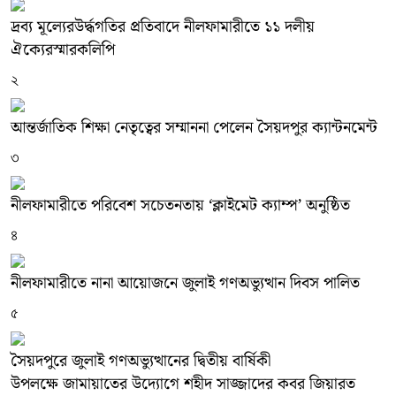
দ্রব্য মূল্যেরউর্দ্ধগতির প্রতিবাদে নীলফামারীতে ১১ দলীয়
ঐক্যেরস্মারকলিপি
২
আন্তর্জাতিক শিক্ষা নেতৃত্বের সম্মাননা পেলেন সৈয়দপুর ক্যান্টনমেন্ট
৩
নীলফামারীতে পরিবেশ সচেতনতায় ‘ক্লাইমেট ক্যাম্প’ অনুষ্ঠিত
৪
নীলফামারীতে নানা আয়োজনে জুলাই গণঅভ্যুত্থান দিবস পালিত
৫
সৈয়দপুরে জুলাই গণঅভ্যুত্থানের দ্বিতীয় বার্ষিকী
উপলক্ষে জামায়াতের উদ্যোগে শহীদ সাজ্জাদের কবর জিয়ারত