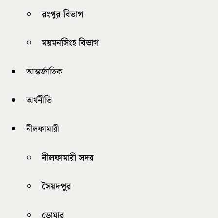
রংপুর বিভাগ
ময়মনসিংহ বিভাগ
আন্তর্জাতিক
অর্থনীতি
নীলফামারী
নীলফামারী সদর
সৈয়দপুর
ডোমার