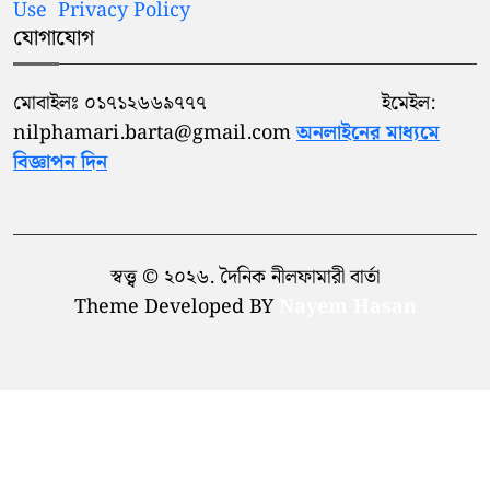
Use
Privacy Policy
সভায়- তুহিন
যোগাযোগ
নীলফামারী মশিউর রহমান ডিগ্রী
১০
কলেজ সরকারি করণের দাবী
মোবাইলঃ ০১৭১২৬৬৯৭৭৭ ইমেইল:
nilphamari.barta@gmail.com
অনলাইনের মাধ্যমে
বিজ্ঞাপন দিন
স্বত্ত্ব © ২০২৬. দৈনিক নীলফামারী বার্তা
Theme Developed BY
Nayem Hasan