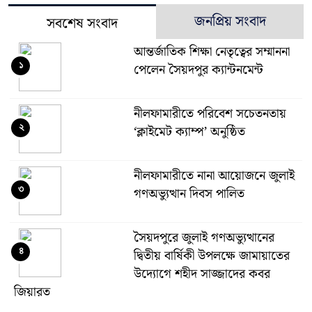
জনপ্রিয় সংবাদ
সবশেষ সংবাদ
আন্তর্জাতিক শিক্ষা নেতৃত্বের সম্মাননা
১
পেলেন সৈয়দপুর ক্যান্টনমেন্ট
নীলফামারীতে পরিবেশ সচেতনতায়
২
‘ক্লাইমেট ক্যাম্প’ অনুষ্ঠিত
নীলফামারীতে নানা আয়োজনে জুলাই
৩
গণঅভ্যুত্থান দিবস পালিত
সৈয়দপুরে জুলাই গণঅভ্যুত্থানের
৪
দ্বিতীয় বার্ষিকী উপলক্ষে জামায়াতের
উদ্যোগে শহীদ সাজ্জাদের কবর
জিয়ারত