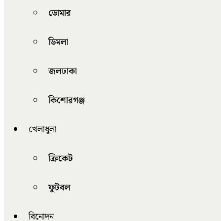
ডোমার
ডিমলা
জলঢাকা
কিশোরগঞ্জ
খেলাধুলা
ক্রিকেট
ফুটবল
বিনোদন