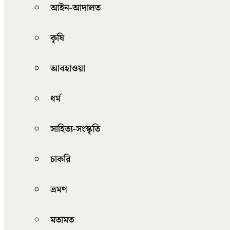
আইন-আদালত
কৃষি
আবহাওয়া
ধর্ম
সাহিত্য-সংস্কৃতি
চাকরি
ভ্রমণ
মতামত