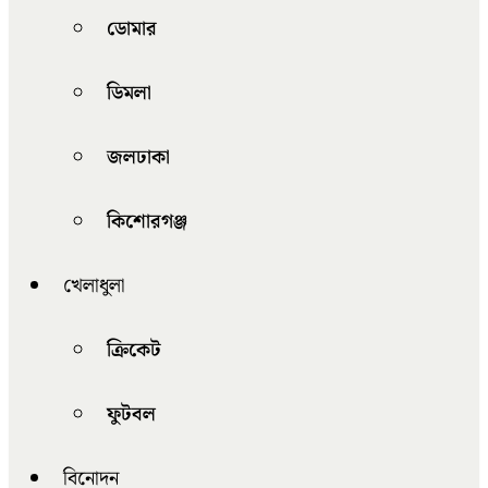
ডোমার
ডিমলা
জলঢাকা
কিশোরগঞ্জ
খেলাধুলা
ক্রিকেট
ফুটবল
বিনোদন