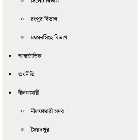
সিলেট বিভাগ
রংপুর বিভাগ
ময়মনসিংহ বিভাগ
আন্তর্জাতিক
অর্থনীতি
নীলফামারী
নীলফামারী সদর
সৈয়দপুর