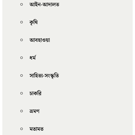
আইন-আদালত
কৃষি
আবহাওয়া
ধর্ম
সাহিত্য-সংস্কৃতি
চাকরি
ভ্রমণ
মতামত