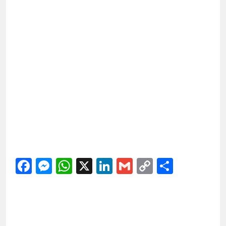
Facebook
Messenger
WhatsApp
X
LinkedIn
Gmail
Copy
Share
Link