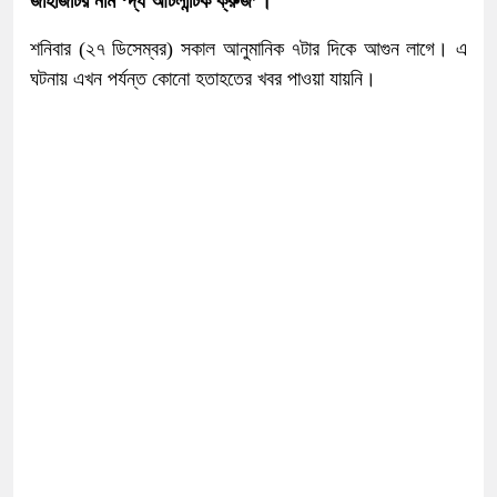
জাহাজটির নাম ‘দ্য আটলান্টিক ক্রুজ’।
শনিবার (২৭ ডিসেম্বর) সকাল আনুমানিক ৭টার দিকে আগুন লাগে। এ
ঘটনায় এখন পর্যন্ত কোনো হতাহতের খবর পাওয়া যায়নি।