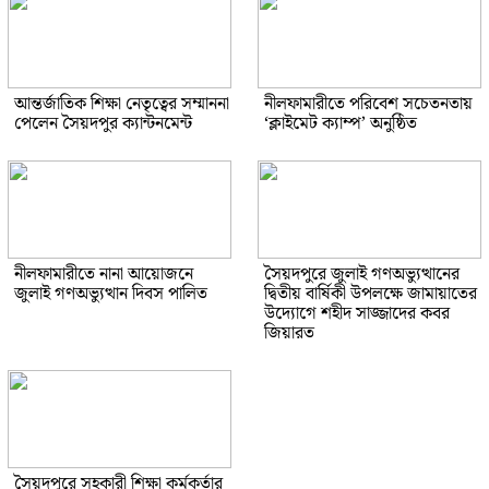
আন্তর্জাতিক শিক্ষা নেতৃত্বের সম্মাননা
নীলফামারীতে পরিবেশ সচেতনতায়
পেলেন সৈয়দপুর ক্যান্টনমেন্ট
‘ক্লাইমেট ক্যাম্প’ অনুষ্ঠিত
নীলফামারীতে নানা আয়োজনে
সৈয়দপুরে জুলাই গণঅভ্যুত্থানের
জুলাই গণঅভ্যুত্থান দিবস পালিত
দ্বিতীয় বার্ষিকী উপলক্ষে জামায়াতের
উদ্যোগে শহীদ সাজ্জাদের কবর
জিয়ারত
সৈয়দপুরে সহকারী শিক্ষা কর্মকর্তার