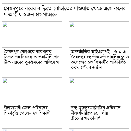
সৈয়দপুরে বরের বাড়িতে বৌভাতের দাওয়াত খেতে এসে কনের
৭ আত্মীয় স্বজন হাসপাতালে
সৈয়দপুর রেলওয়ে কারখানার
আন্তর্জাতিক আইএলপিই – ৬.০ এ
ডিএস এর বিরুদ্ধে আওয়ামীলীগের
সৈয়দপুর ক্যান্টনমেন্ট পাবলিক স্ক্লু ও
ঠিকাদারদের পূনর্বাসনের অভিযোগ
কলেজের ১৩ শিক্ষার্থীর প্রতিনিধিত্ব
করার গৌরব অর্জন
নীলফামারী জেলা পরিষদের
দ্রব্য মূল্যেরউর্দ্ধগতির প্রতিবাদে
শিক্ষাবৃত্তি পেলেন ২৭ শিক্ষার্থী
নীলফামারীতে ১১ দলীয়
ঐক্যেরস্মারকলিপি