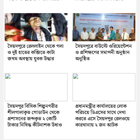
সৈয়দপুরে রেললাইন থেকে গলা
সৈয়দপুরে বাউস্টে ওরিয়েন্টেশন
ও দুই হাতের কব্জিতে কাটা
ও প্রশিক্ষণের সমাপনী অনুষ্ঠান
জখম অবস্থায় যুবক উদ্ধার
অনুষ্ঠিত
সৈয়দপুর বিসিক শিল্পনগরীর
প্রধানমন্ত্রীর কার্যালয়ের লোক
শীলগালাকৃত গোডাউন থেকে
পরিচয়ে ডিএসের সাথে দেখা
প্রশাসনের জব্দকৃত ২ কোটি
করতে এসে সৈয়দপুর রেলওয়ে
টাকার নিষিদ্ধ কীটনাশক উধাও
কারখানায় ২ জন আটক