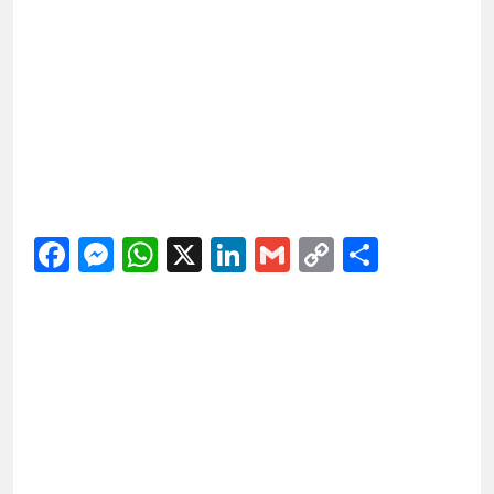
Facebook
Messenger
WhatsApp
X
LinkedIn
Gmail
Copy
Share
Link