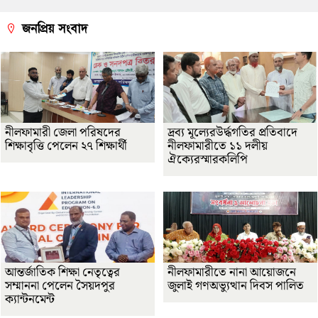
জনপ্রিয় সংবাদ
নীলফামারী জেলা পরিষদের
দ্রব্য মূল্যেরউর্দ্ধগতির প্রতিবাদে
শিক্ষাবৃত্তি পেলেন ২৭ শিক্ষার্থী
নীলফামারীতে ১১ দলীয়
ঐক্যেরস্মারকলিপি
আন্তর্জাতিক শিক্ষা নেতৃত্বের
নীলফামারীতে নানা আয়োজনে
সম্মাননা পেলেন সৈয়দপুর
জুলাই গণঅভ্যুত্থান দিবস পালিত
ক্যান্টনমেন্ট