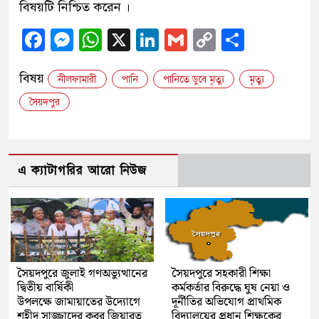
বিষয়টি নিশ্চিত করেন ।
Facebook
Messenger
WhatsApp
X
LinkedIn
Gmail
Copy
Share
Link
বিষয়
নীলফামারী
পানি
পানিতে ডুবে মৃত্যু
মৃত্যু
সৈয়দপুর
এ ক্যাটাগরির আরো নিউজ
সৈয়দপুরে জুলাই গণঅভ্যুত্থানের
সৈয়দপুরে সহকারী শিক্ষা
দ্বিতীয় বার্ষিকী
কর্মকর্তার বিরুদ্ধে ঘুষ নেয়া ও
উপলক্ষে জামায়াতের উদ্যোগে
দূর্নীতির অভিযোগ প্রাথমিক
শহীদ সাজ্জাদের কবর জিয়ারত
বিদ্যালয়ের প্রধান শিক্ষকের