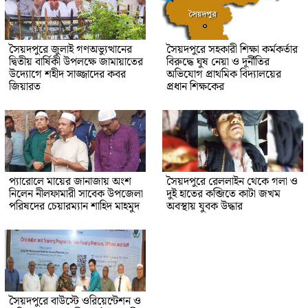
সৈয়দপুরে জুলাই গণঅভ্যুত্থানের
সৈয়দপুরে সহকারী শিক্ষা কর্মকর্তার
দ্বিতীয় বার্ষিকী উপলক্ষে জামায়াতের
বিরুদ্ধে ঘুষ নেয়া ও দূর্নীতির
উদ্যোগে শহীদ সাজ্জাদের কবর
অভিযোগ প্রাথমিক বিদ্যালয়ের
জিয়ারত
প্রধান শিক্ষকের
প্যারোলে মায়ের জানাজায় অংশ
সৈয়দপুরে রেললাইন থেকে গলা ও
নিলেন নীলফামারী সাবেক উপজেলা
দুই হাতের কব্জিতে কাটা জখম
পরিষদের চেয়ারম্যান শাহিদ মাহমুদ
অবস্থায় যুবক উদ্ধার
সৈয়দপুরে বাউস্টে ওরিয়েন্টেশন ও