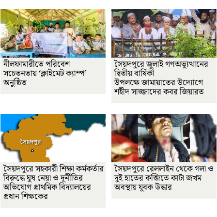
নীলফামারীতে পরিবেশ
সৈয়দপুরে জুলাই গণঅভ্যুত্থানের
সচেতনতায় ‘ক্লাইমেট ক্যাম্প’
দ্বিতীয় বার্ষিকী
অনুষ্ঠিত
উপলক্ষে জামায়াতের উদ্যোগে
শহীদ সাজ্জাদের কবর জিয়ারত
সৈয়দপুরে সহকারী শিক্ষা কর্মকর্তার
সৈয়দপুরে রেললাইন থেকে গলা ও
বিরুদ্ধে ঘুষ নেয়া ও দূর্নীতির
দুই হাতের কব্জিতে কাটা জখম
অভিযোগ প্রাথমিক বিদ্যালয়ের
অবস্থায় যুবক উদ্ধার
প্রধান শিক্ষকের