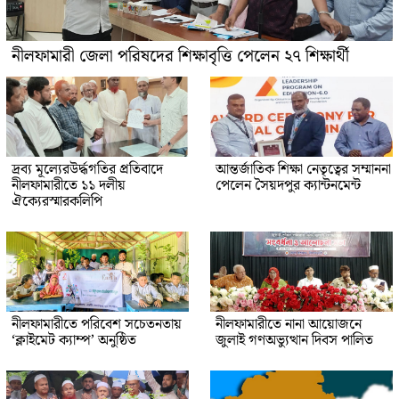
নীলফামারী জেলা পরিষদের শিক্ষাবৃত্তি পেলেন ২৭ শিক্ষার্থী
দ্রব্য মূল্যেরউর্দ্ধগতির প্রতিবাদে
আন্তর্জাতিক শিক্ষা নেতৃত্বের সম্মাননা
নীলফামারীতে ১১ দলীয়
পেলেন সৈয়দপুর ক্যান্টনমেন্ট
ঐক্যেরস্মারকলিপি
নীলফামারীতে পরিবেশ সচেতনতায়
নীলফামারীতে নানা আয়োজনে
‘ক্লাইমেট ক্যাম্প’ অনুষ্ঠিত
জুলাই গণঅভ্যুত্থান দিবস পালিত