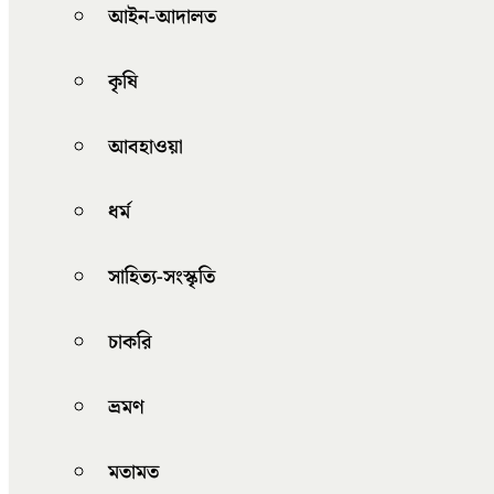
আইন-আদালত
কৃষি
আবহাওয়া
ধর্ম
সাহিত্য-সংস্কৃতি
চাকরি
ভ্রমণ
মতামত