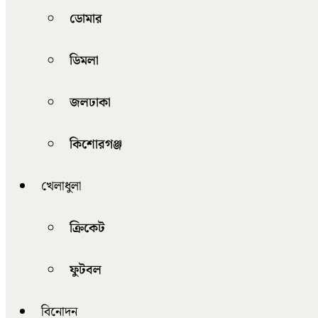
ডোমার
ডিমলা
জলঢাকা
কিশোরগঞ্জ
খেলাধুলা
ক্রিকেট
ফুটবল
বিনোদন