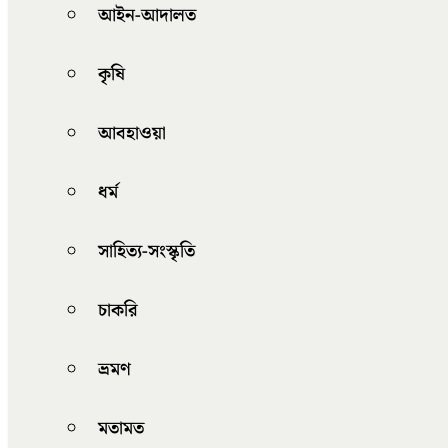
আইন-আদালত
কৃষি
আবহাওয়া
ধর্ম
সাহিত্য-সংস্কৃতি
চাকরি
ভ্রমণ
মতামত