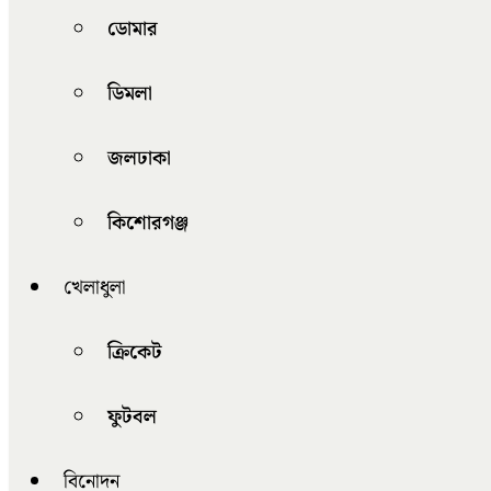
ডোমার
ডিমলা
জলঢাকা
কিশোরগঞ্জ
খেলাধুলা
ক্রিকেট
ফুটবল
বিনোদন