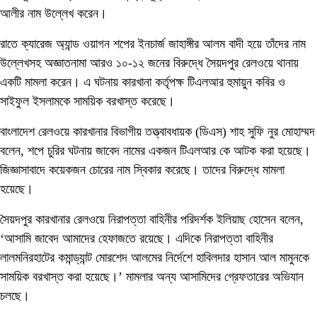
আলীর নাম উল্লেখ করেন।
রাতে ক্যারেজ অ্যান্ড ওয়াগন শপের ইনচার্জ জাহাঙ্গীর আলম বাদী হয়ে তাঁদের নাম
উল্লেখসহ অজ্ঞাতনামা আরও ১০-১২ জনের বিরুদ্ধে সৈয়দপুর রেলওয়ে থানায়
একটি মামলা করেন। এ ঘটনায় কারখানা কর্তৃপক্ষ টিএলআর হুমায়ুন কবির ও
সাইফুল ইসলামকে সাময়িক বরখাস্ত করেছে।
বাংলাদেশ রেলওয়ে কারখানার বিভাগীয় তত্ত্বাবধায়ক (ডিএস) শাহ সুফি নুর মোহাম্মদ
বলেন, শপে চুরির ঘটনায় জাবেদ নামের একজন টিএলআর কে আটক করা হয়েছে।
জিজ্ঞাসাবাদে কয়েকজন চোরের নাম স্বিকার করেছে। তাদের বিরুদ্ধে মামলা
হয়েছে।
সৈয়দপুর কারখানার রেলওয়ে নিরাপত্তা বাহিনীর পরিদর্শক ইলিয়াছ হোসেন বলেন,
‘আসামি জাবেদ আমাদের হেফাজতে রয়েছে। এদিকে নিরাপত্তা বাহিনীর
লালমনিরহাটের কমান্ড্যান্ট মোরশেদ আলমের নির্দেশে হাবিলদার হাসান আল মামুনকে
সাময়িক বরখাস্ত করা হয়েছে।’ মামলার অন্য আসামিদের গ্রেফতারের অভিযান
চলছে।