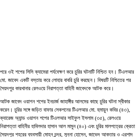
পরে ওই শপের সিসি ক্যামেরা পর্যবেক্ষণ করে চুরির ঘটনাটি নিশ্চিত হন। টিএলআর
মো. জাবেদ একটি বস্তায় করে লোহার বাবরি চুরি করছেন। বিষয়টি নিশ্চিতের পর
সৈয়দপুর কারখানার রেলওয়ে নিরাপত্তা বাহিনী জাবেদকে আটক করে।
আটক জাবেদ ওয়াগন শপের ইনচার্জ জাহাঙ্গীর আলমের কাছে চুরির ঘটনা স্বীকার
করেন। চুরির সঙ্গে জড়িত বাফার সেকশনের টিএলআর মো. হুমায়ুন কবির (৪৩),
ক্যারেজ অ্যান্ড ওয়াগন শপের টিএলআর সাইফুল ইসলাম (৩৫), রেলওয়ে
নিরাপত্তা বাহিনীর হাবিলদার হাসান আল মামুন (৪০) এবং চুরির মালপত্রের ক্রেতা
সৈয়দপুর শহরের ব্যবসায়ী মোহন চন্দ্র, মুন্না হোসেন, জাভেদ আকতার ও এরশাদ