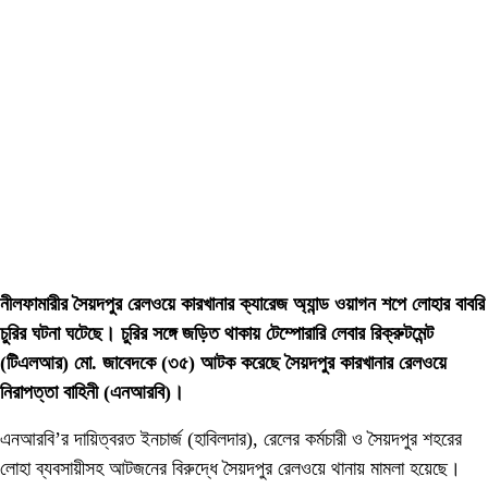
নীলফামারীর সৈয়দপুর রেলওয়ে কারখানার ক্যারেজ অ্যান্ড ওয়াগন শপে লোহার বাবরি
চুরির ঘটনা ঘটেছে। চুরির সঙ্গে জড়িত থাকায় টেম্পোরারি লেবার রিক্রুটমেন্ট
(টিএলআর) মো. জাবেদকে (৩৫) আটক করেছে সৈয়দপুর কারখানার রেলওয়ে
নিরাপত্তা বাহিনী (এনআরবি)।
এনআরবি’র দায়িত্বরত ইনচার্জ (হাবিলদার), রেলের কর্মচারী ও সৈয়দপুর শহরের
লোহা ব্যবসায়ীসহ আটজনের বিরুদ্ধে সৈয়দপুর রেলওয়ে থানায় মামলা হয়েছে।