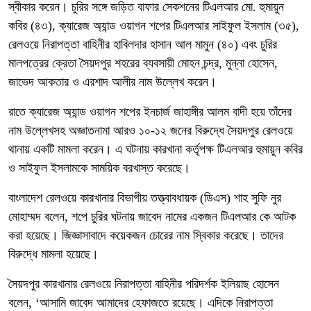
স্বীকার করেন। চুরির সঙ্গে জড়িত বাফার সেকশনের টিএলআর মো. হুমায়ুন
কবির (৪৩), ক্যারেজ অ্যান্ড ওয়াগন শপের টিএলআর সাইফুল ইসলাম (৩৫),
রেলওয়ে নিরাপত্তা বাহিনীর হাবিলদার হাসান আল মামুন (৪০) এবং চুরির
মালপত্রের ক্রেতা সৈয়দপুর শহরের ব্যবসায়ী মোহন চন্দ্র, মুন্না হোসেন,
জাভেদ আকতার ও এরশাদ আলীর নাম উল্লেখ করেন।
রাতে ক্যারেজ অ্যান্ড ওয়াগন শপের ইনচার্জ জাহাঙ্গীর আলম বাদী হয়ে তাঁদের
নাম উল্লেখসহ অজ্ঞাতনামা আরও ১০-১২ জনের বিরুদ্ধে সৈয়দপুর রেলওয়ে
থানায় একটি মামলা করেন। এ ঘটনায় কারখানা কর্তৃপক্ষ টিএলআর হুমায়ুন কবির
ও সাইফুল ইসলামকে সাময়িক বরখাস্ত করেছে।
বাংলাদেশ রেলওয়ে কারখানার বিভাগীয় তত্ত্বাবধায়ক (ডিএস) শাহ সুফি নুর
মোহাম্মদ বলেন, শপে চুরির ঘটনায় জাবেদ নামের একজন টিএলআর কে আটক
করা হয়েছে। জিজ্ঞাসাবাদে কয়েকজন চোরের নাম স্বিকার করেছে। তাদের
বিরুদ্ধে মামলা হয়েছে।
সৈয়দপুর কারখানার রেলওয়ে নিরাপত্তা বাহিনীর পরিদর্শক ইলিয়াছ হোসেন
বলেন, ‘আসামি জাবেদ আমাদের হেফাজতে রয়েছে। এদিকে নিরাপত্তা