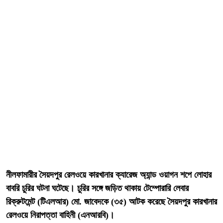
নীলফামারীর সৈয়দপুর রেলওয়ে কারখানার ক্যারেজ অ্যান্ড ওয়াগন শপে লোহার
বাবরি চুরির ঘটনা ঘটেছে। চুরির সঙ্গে জড়িত থাকায় টেম্পোরারি লেবার
রিক্রুটমেন্ট (টিএলআর) মো. জাবেদকে (৩৫) আটক করেছে সৈয়দপুর কারখানার
রেলওয়ে নিরাপত্তা বাহিনী (এনআরবি)।