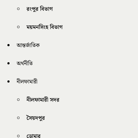
রংপুর বিভাগ
ময়মনসিংহ বিভাগ
আন্তর্জাতিক
অর্থনীতি
নীলফামারী
নীলফামারী সদর
সৈয়দপুর
ডোমার