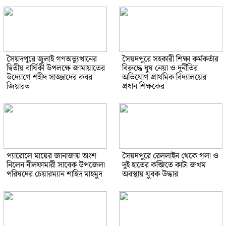
সৈয়দপুরে জুলাই গণঅভ্যুত্থানের
সৈয়দপুরে সহকারী শিক্ষা কর্মকর্তার
দ্বিতীয় বার্ষিকী উপলক্ষে জামায়াতের
বিরুদ্ধে ঘুষ নেয়া ও দূর্নীতির
উদ্যোগে শহীদ সাজ্জাদের কবর
অভিযোগ প্রাথমিক বিদ্যালয়ের
জিয়ারত
প্রধান শিক্ষকের
প্যারোলে মায়ের জানাজায় অংশ
সৈয়দপুরে রেললাইন থেকে গলা ও
নিলেন নীলফামারী সাবেক উপজেলা
দুই হাতের কব্জিতে কাটা জখম
পরিষদের চেয়ারম্যান শাহিদ মাহমুদ
অবস্থায় যুবক উদ্ধার