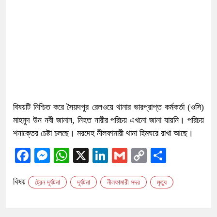
বিষয়টি নিশ্চিত করে সৈয়দপুর রেলওয়ে থানার ভারপ্রাপ্ত কর্মকর্তা (ওসি)
মাহমুদ উন নবী জানান, নিহত নারীর পরিচয় এখনো জানা যায়নি। পরিচয়
শনাক্তের চেষ্টা চলছে। মরদেহ নীলফামারী থানা হিমঘরে রাখা আছে।
Facebook
Messenger
WhatsApp
X
LinkedIn
Gmail
Copy
Share
Link
বিষয়
ট্রেন দূর্ঘটনা
দূর্ঘটনা
নীলফামারী সদর
মৃত্যু