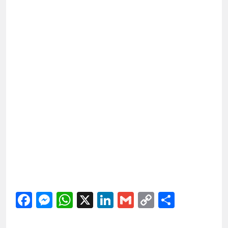
Facebook
Messenger
WhatsApp
X
LinkedIn
Gmail
Copy
Share
Link