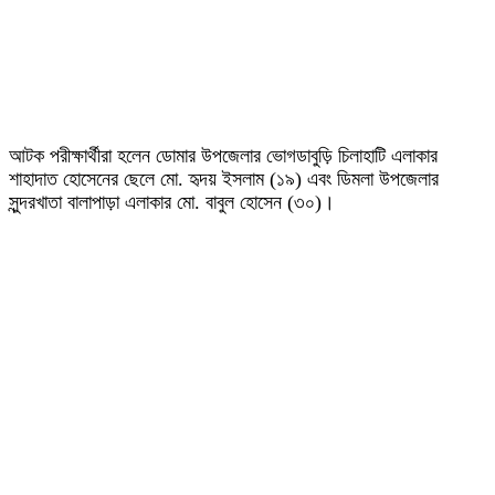
আটক পরীক্ষার্থীরা হলেন ডোমার উপজেলার ভোগডাবুড়ি চিলাহাটি এলাকার
শাহাদাত হোসেনের ছেলে মো. হৃদয় ইসলাম (১৯) এবং ডিমলা উপজেলার
সুন্দরখাতা বালাপাড়া এলাকার মো. বাবুল হোসেন (৩০)।