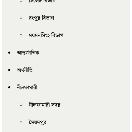
সিলেট বিভাগ
রংপুর বিভাগ
ময়মনসিংহ বিভাগ
আন্তর্জাতিক
অর্থনীতি
নীলফামারী
নীলফামারী সদর
সৈয়দপুর