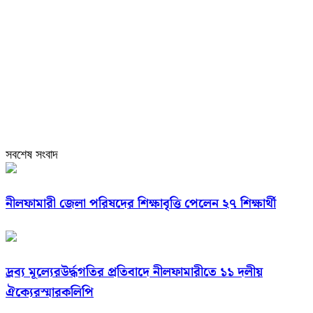
সবশেষ সংবাদ
নীলফামারী জেলা পরিষদের শিক্ষাবৃত্তি পেলেন ২৭ শিক্ষার্থী
দ্রব্য মূল্যেরউর্দ্ধগতির প্রতিবাদে নীলফামারীতে ১১ দলীয়
ঐক্যেরস্মারকলিপি