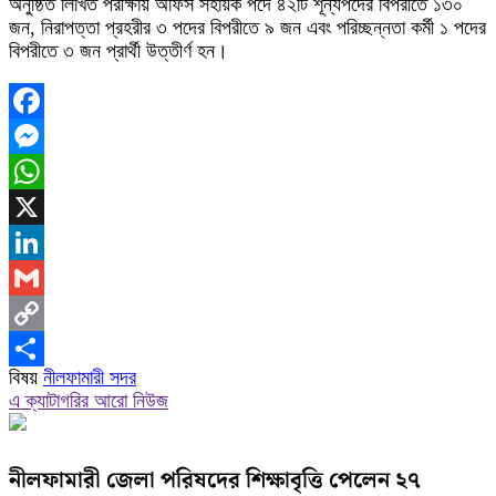
অনুষ্ঠিত লিখিত পরীক্ষায় অফিস সহায়ক পদে ৪২টি শূন্যপদের বিপরীতে ১৩০
জন, নিরাপত্তা প্রহরীর ৩ পদের বিপরীতে ৯ জন এবং পরিচ্ছন্নতা কর্মী ১ পদের
বিপরীতে ৩ জন প্রার্থী উত্তীর্ণ হন।
Facebook
Messenger
WhatsApp
X
LinkedIn
Gmail
Copy
বিষয়
নীলফামারী সদর
Link
Share
এ ক্যাটাগরির আরো নিউজ
নীলফামারী জেলা পরিষদের শিক্ষাবৃত্তি পেলেন ২৭