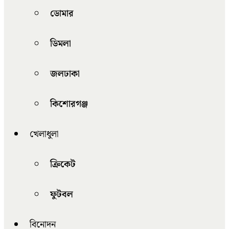
ডোমার
ডিমলা
জলঢাকা
কিশোরগঞ্জ
খেলাধুলা
ক্রিকেট
ফুটবল
বিনোদন