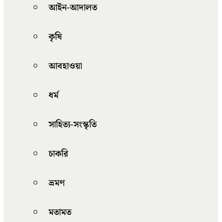
আইন-আদালত
কৃষি
আবহাওয়া
ধর্ম
সাহিত্য-সংস্কৃতি
চাকরি
ভ্রমণ
মতামত