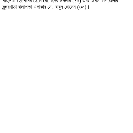
শাহাদাত হোসেনের ছেলে মো. হৃদয় ইসলাম (১৯) এবং ডিমলা উপজেলার
সুন্দরখাতা বালাপাড়া এলাকার মো. বাবুল হোসেন (৩০)।