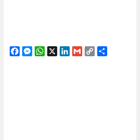
Facebook
Messenger
WhatsApp
X
LinkedIn
Gmail
Copy
Share
Link