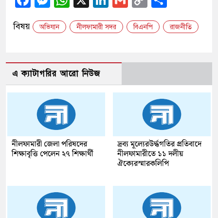
Link
বিষয়
অভিযান
নীলফামারী সদর
বিএনপি
রাজনীতি
এ ক্যাটাগরির আরো নিউজ
নীলফামারী জেলা পরিষদের
দ্রব্য মূল্যেরউর্দ্ধগতির প্রতিবাদে
শিক্ষাবৃত্তি পেলেন ২৭ শিক্ষার্থী
নীলফামারীতে ১১ দলীয়
ঐক্যেরস্মারকলিপি