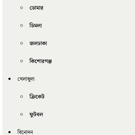
ডোমার
ডিমলা
জলঢাকা
কিশোরগঞ্জ
খেলাধুলা
ক্রিকেট
ফুটবল
বিনোদন