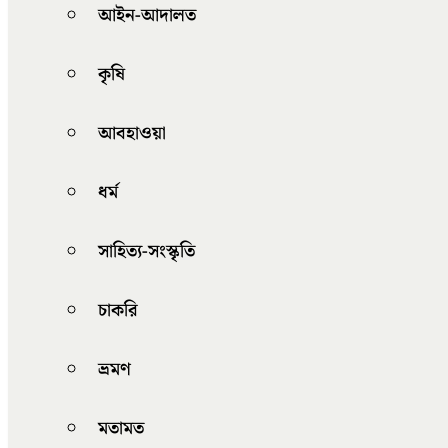
আইন-আদালত
কৃষি
আবহাওয়া
ধর্ম
সাহিত্য-সংস্কৃতি
চাকরি
ভ্রমণ
মতামত