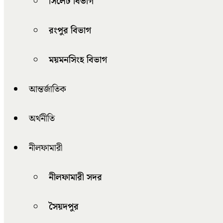
সিলেট বিভাগ
রংপুর বিভাগ
ময়মনসিংহ বিভাগ
আন্তর্জাতিক
অর্থনীতি
নীলফামারী
নীলফামারী সদর
সৈয়দপুর