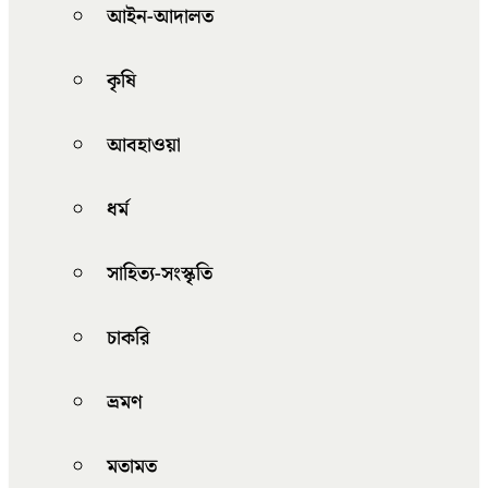
আইন-আদালত
কৃষি
আবহাওয়া
ধর্ম
সাহিত্য-সংস্কৃতি
চাকরি
ভ্রমণ
মতামত