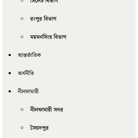
সিলেট বিভাগ
রংপুর বিভাগ
ময়মনসিংহ বিভাগ
আন্তর্জাতিক
অর্থনীতি
নীলফামারী
নীলফামারী সদর
সৈয়দপুর