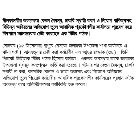
নীলফামারীর জলঢাকায় বেতন বৈষম্য, চাকরি স্থায়ী করণ ও নিয়োগ বাণিজ্যসহ
বিভিন্ন অনিয়মের অভিযোগ তুলে আবাসিক প্রকৌশলীর কার্যালয়ে প্রবেশ করে
বিষপানে আত্মহত্যার চেষ্টা করেছেন এক মিটার পাঠক।
সোমবার (১৫ ডিসেম্বর) দুপুরে নেসকো জলঢাকা উপজেলা শাখা কার্যালয়ে এ
ঘটনা ঘটে। আত্মহত্যার চেষ্টা করা কর্মচারীর নাম আব্দুর রাজ্জাক (৩৮)। তিনি
পিচরেট ভিত্তিক মিটার পাঠক হিসেবে কর্মরত। গুরুতর অবস্থায় তাকে জলঢাকা
উপজেলা স্বাস্থ্য কমপ্লেক্সে ভর্তি করা হয়েছে। ঘটনার পর বেতন বৈষম্য, চাকরি
স্থায়ী না করা, বাৎসরিক বোনাস ও ভাতা আত্মসাৎ এবং নিয়োগে অনিয়মের
অভিযোগ তুলে পিচরেট কর্মচারীরা আবাসিক প্রকৌশলীর কার্যালয়ের প্রধান ফটক
অবরুদ্ধ করে অনির্দিষ্টকালের কর্মবিরতি শুরু করেন।