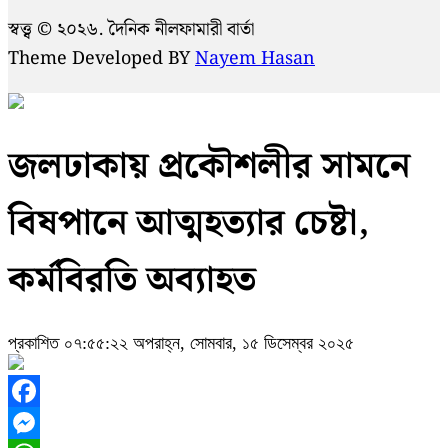
স্বত্ত্ব © ২০২৬. দৈনিক নীলফামারী বার্তা
Theme Developed BY
Nayem Hasan
জলঢাকায় প্রকৌশলীর সামনে
বিষপানে আত্মহত্যার চেষ্টা,
কর্মবিরতি অব্যাহত
প্রকাশিত ০৭:৫৫:২২ অপরাহ্ন, সোমবার, ১৫ ডিসেম্বর ২০২৫
Facebook