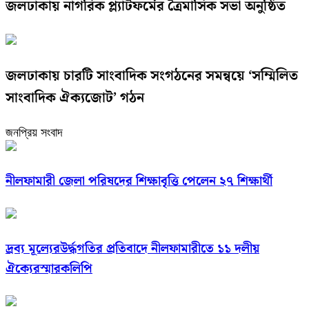
জলঢাকায় নাগরিক প্ল্যাটফর্মের ত্রৈমাসিক সভা অনুষ্ঠিত
জলঢাকায় চারটি সাংবাদিক সংগঠনের সমন্বয়ে ‘সম্মিলিত
সাংবাদিক ঐক্যজোট’ গঠন
জনপ্রিয় সংবাদ
নীলফামারী জেলা পরিষদের শিক্ষাবৃত্তি পেলেন ২৭ শিক্ষার্থী
দ্রব্য মূল্যেরউর্দ্ধগতির প্রতিবাদে নীলফামারীতে ১১ দলীয়
ঐক্যেরস্মারকলিপি