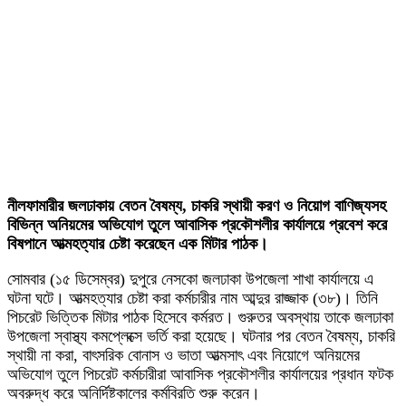
নীলফামারীর জলঢাকায় বেতন বৈষম্য, চাকরি স্থায়ী করণ ও নিয়োগ বাণিজ্যসহ
বিভিন্ন অনিয়মের অভিযোগ তুলে আবাসিক প্রকৌশলীর কার্যালয়ে প্রবেশ করে
বিষপানে আত্মহত্যার চেষ্টা করেছেন এক মিটার পাঠক।
সোমবার (১৫ ডিসেম্বর) দুপুরে নেসকো জলঢাকা উপজেলা শাখা কার্যালয়ে এ
ঘটনা ঘটে। আত্মহত্যার চেষ্টা করা কর্মচারীর নাম আব্দুর রাজ্জাক (৩৮)। তিনি
পিচরেট ভিত্তিক মিটার পাঠক হিসেবে কর্মরত। গুরুতর অবস্থায় তাকে জলঢাকা
উপজেলা স্বাস্থ্য কমপ্লেক্সে ভর্তি করা হয়েছে। ঘটনার পর বেতন বৈষম্য, চাকরি
স্থায়ী না করা, বাৎসরিক বোনাস ও ভাতা আত্মসাৎ এবং নিয়োগে অনিয়মের
অভিযোগ তুলে পিচরেট কর্মচারীরা আবাসিক প্রকৌশলীর কার্যালয়ের প্রধান ফটক
অবরুদ্ধ করে অনির্দিষ্টকালের কর্মবিরতি শুরু করেন।