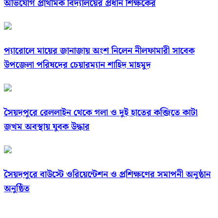
অভিযোগ প্রাথমিক বিদ্যালয়ের প্রধান শিক্ষকের
প্যারোলে মায়ের জানাজায় অংশ নিলেন নীলফামারী সাবেক
উপজেলা পরিষদের চেয়ারম্যান শাহিদ মাহমুদ
সৈয়দপুরে রেললাইন থেকে গলা ও দুই হাতের কব্জিতে কাটা
জখম অবস্থায় যুবক উদ্ধার
সৈয়দপুরে বাউস্টে ওরিয়েন্টেশন ও প্রশিক্ষণের সমাপনী অনুষ্ঠান
অনুষ্ঠিত