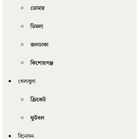
ডোমার
ডিমলা
জলঢাকা
কিশোরগঞ্জ
খেলাধুলা
ক্রিকেট
ফুটবল
বিনোদন