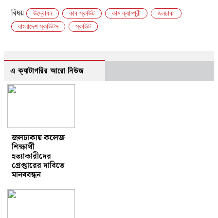
Link
Share
বিষয়
উদ্বোধন
কাব স্কাউট
কাম ক্যাম্পুরী
জলঢাকা
বাংলাদেশ স্কাউটস
স্কাউট
এ ক্যাটাগরির আরো নিউজ
জলঢাকায় কলেজ
শিক্ষার্থী
হত্যাকারীদের
গ্রেপ্তারের দাবিতে
মানববন্ধন