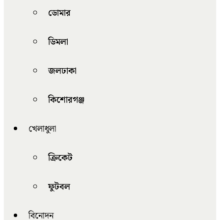
ডোমার
ডিমলা
জলঢাকা
কিশোরগঞ্জ
খেলাধুলা
ক্রিকেট
ফুটবল
বিনোদন