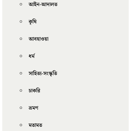
আইন-আদালত
কৃষি
আবহাওয়া
ধর্ম
সাহিত্য-সংস্কৃতি
চাকরি
ভ্রমণ
মতামত