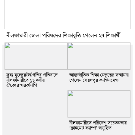
নীলফামারী জেলা পরিষদের শিক্ষাবৃত্তি পেলেন ২৭ শিক্ষার্থী
দ্রব্য মূল্যেরউর্দ্ধগতির প্রতিবাদে
আন্তর্জাতিক শিক্ষা নেতৃত্বের সম্মাননা
নীলফামারীতে ১১ দলীয়
পেলেন সৈয়দপুর ক্যান্টনমেন্ট
ঐক্যেরস্মারকলিপি
নীলফামারীতে পরিবেশ সচেতনতায়
‘ক্লাইমেট ক্যাম্প’ অনুষ্ঠিত