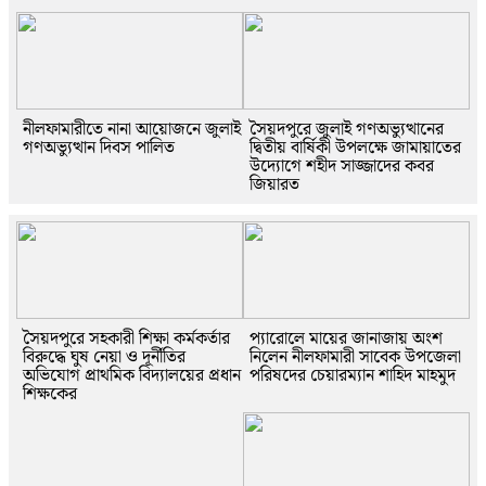
নীলফামারীতে নানা আয়োজনে জুলাই
সৈয়দপুরে জুলাই গণঅভ্যুত্থানের
গণঅভ্যুত্থান দিবস পালিত
দ্বিতীয় বার্ষিকী উপলক্ষে জামায়াতের
উদ্যোগে শহীদ সাজ্জাদের কবর
জিয়ারত
সৈয়দপুরে সহকারী শিক্ষা কর্মকর্তার
প্যারোলে মায়ের জানাজায় অংশ
বিরুদ্ধে ঘুষ নেয়া ও দূর্নীতির
নিলেন নীলফামারী সাবেক উপজেলা
অভিযোগ প্রাথমিক বিদ্যালয়ের প্রধান
পরিষদের চেয়ারম্যান শাহিদ মাহমুদ
শিক্ষকের