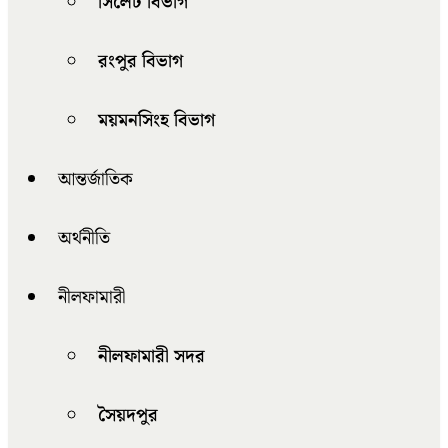
সিলেট বিভাগ
রংপুর বিভাগ
ময়মনসিংহ বিভাগ
আন্তর্জাতিক
অর্থনীতি
নীলফামারী
নীলফামারী সদর
সৈয়দপুর