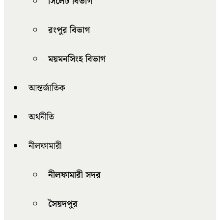
সিলেট বিভাগ
রংপুর বিভাগ
ময়মনসিংহ বিভাগ
আন্তর্জাতিক
অর্থনীতি
নীলফামারী
নীলফামারী সদর
সৈয়দপুর