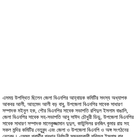
এসময় উপস্থিত ছিলেন জেলা বিএনপির আহ্বায়ক কমিটির সদস্য অধ্যাপক
আকবর আলী, আহমেদ আলী বড় বাবু, উপজেলা বিএনপির সাবেক সাধারণ
সম্পাদক মইনুল হক, পৌর বিএনপির সাবেক সভাপতি রশিদুল ইসলাম বাঙালি,
জেলা বিএনপির সাবেক সহ-সভাপতি আবু সাঈদ চৌধুরী ডিডু, উপজেলা বিএনপির
সাবেক সাধারণ সম্পাদক মালেকুজ্জামান দুদুল, কাউন্সিলর রনজিৎ কুমার রায় সহ
সকল মন্দির কমিটির নেতৃবৃন্দ এবং জেলা ও উপজেলা বিএনপি ও অঙ্গ সংগঠনের
নেতৃবৃন্দ। এসময় প্রার্থীর প্রধান নির্বাচনী সমন্বয়কারী শরিফুল ইসলাম বাবু