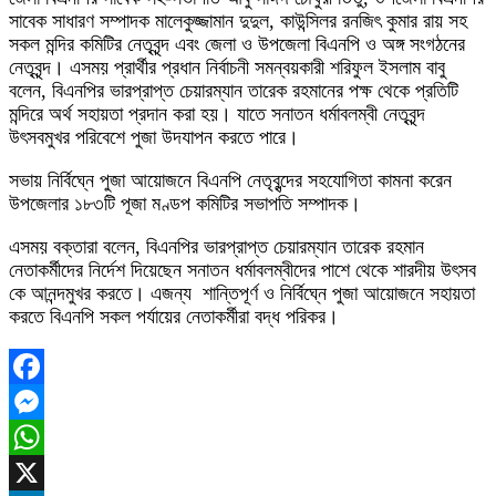
সাবেক সাধারণ সম্পাদক মালেকুজ্জামান দুদুল, কাউন্সিলর রনজিৎ কুমার রায় সহ
সকল মন্দির কমিটির নেতৃবৃন্দ এবং জেলা ও উপজেলা বিএনপি ও অঙ্গ সংগঠনের
নেতৃবৃন্দ। এসময় প্রার্থীর প্রধান নির্বাচনী সমন্বয়কারী শরিফুল ইসলাম বাবু
বলেন, বিএনপির ভারপ্রাপ্ত চেয়ারম্যান তারেক রহমানের পক্ষ থেকে প্রতিটি
মন্দিরে অর্থ সহায়তা প্রদান করা হয়। যাতে সনাতন ধর্মাবলম্বী নেতৃবৃন্দ
উৎসবমুখর পরিবেশে পুজা উদযাপন করতে পারে।
সভায় নির্বিঘ্নে পুজা আয়োজনে বিএনপি নেতৃবৃন্দের সহযোগিতা কামনা করেন
উপজেলার ১৮৩টি পূজা মণ্ডপ কমিটির সভাপতি সম্পাদক।
এসময় বক্তারা বলেন, বিএনপির ভারপ্রাপ্ত চেয়ারম্যান তারেক রহমান
নেতাকর্মীদের নির্দেশ দিয়েছেন সনাতন ধর্মাবলম্বীদের পাশে থেকে শারদীয় উৎসব
কে আনন্দমুখর করতে। এজন্য শান্তিপূর্ণ ও নির্বিঘ্নে পুজা আয়োজনে সহায়তা
করতে বিএনপি সকল পর্যায়ের নেতাকর্মীরা বদ্ধ পরিকর।
Facebook
Messenger
WhatsApp