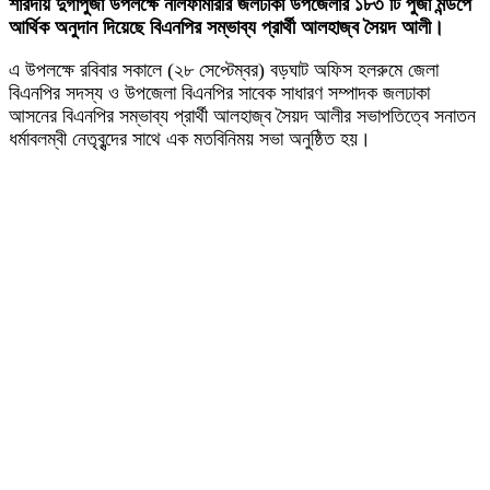
শারদীয় দুর্গাপুজা উপলক্ষে নীলফামারীর জলঢাকা উপজেলার ১৮৩ টি পুজা মন্ডপে
আর্থিক অনুদান দিয়েছে বিএনপির সম্ভাব্য প্রার্থী আলহাজ্ব সৈয়দ আলী।
এ উপলক্ষে রবিবার সকালে (২৮ সেপ্টেম্বর) বড়ঘাট অফিস হলরুমে জেলা
বিএনপির সদস্য ও উপজেলা বিএনপির সাবেক সাধারণ সম্পাদক জলঢাকা
আসনের বিএনপির সম্ভাব্য প্রার্থী আলহাজ্ব সৈয়দ আলীর সভাপতিত্বে সনাতন
ধর্মাবলম্বী নেতৃবৃন্দের সাথে এক মতবিনিময় সভা অনুষ্ঠিত হয়।