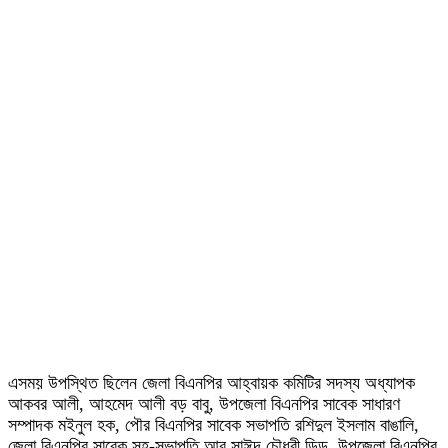
এসময় উপস্থিত ছিলেন জেলা বিএনপির আহ্বায়ক কমিটির সদস্য অধ্যাপক
আকবর আলী, আহমেদ আলী বড় বাবু, উপজেলা বিএনপির সাবেক সাধারণ
সম্পাদক মইনুল হক, পৌর বিএনপির সাবেক সভাপতি রশিদুল ইসলাম বাঙালি,
জেলা বিএনপির সাবেক সহ-সভাপতি আবু সাঈদ চৌধুরী ডিডু, উপজেলা বিএনপির