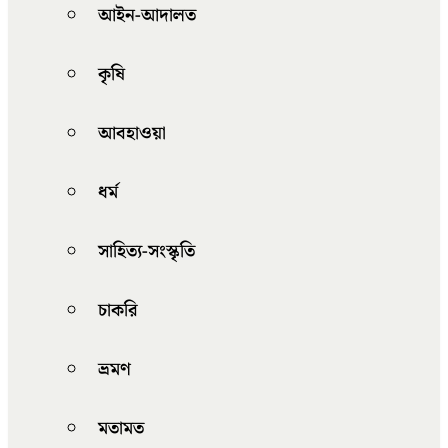
আইন-আদালত
কৃষি
আবহাওয়া
ধর্ম
সাহিত্য-সংস্কৃতি
চাকরি
ভ্রমণ
মতামত