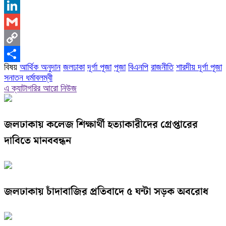
X
LinkedIn
Gmail
Copy
বিষয়
আর্থিক অনুদান
জলঢাকা
দূর্গা পূজা
পূজা
বিএনপি
রাজনীতি
শারদীয় দূর্গা পূজা
Link
Share
সনাতন ধর্মাবলম্বী
এ ক্যাটাগরির আরো নিউজ
জলঢাকায় কলেজ শিক্ষার্থী হত্যাকারীদের গ্রেপ্তারের
দাবিতে মানববন্ধন
জলঢাকায় চাঁদাবাজির প্রতিবাদে ৫ ঘন্টা সড়ক অবরোধ