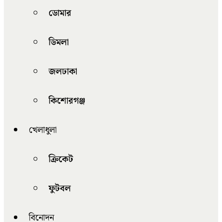
ডোমার
ডিমলা
জলঢাকা
কিশোরগঞ্জ
খেলাধুলা
ক্রিকেট
ফুটবল
বিনোদন