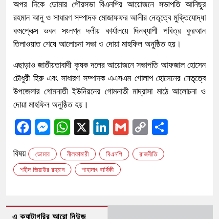
অপর দিকে ডোমার পৌরসভা বিএনপির আয়োজনে সভাপতি আনিছুর
রহমান আনু ও সাধারণ সম্পাদক মোজাফফর আলীর নেতৃত্বে মুক্তিযোদ্ধা
কমপ্লেক্স ভবন সংলগ্ন দলীয় কার্যালয়ে দিনব্যাপী পবিত্র কুরআন
তিলাওয়াত শেষে আলোচনা সভা ও দোয়া মাহফিল অনুষ্ঠিত হয়।
এছাড়াও জাতীয়তাবাদী কৃষক দলের আয়োজনে সভাপতি আফজাল হোসেন
চৌধুরী হিরু এবং সাধারণ সম্পাদক এএসএম গোলাপ হোসেনের নেতৃত্বে
উপজেলার গোমনাতী ইউনিয়নের গোমনাতী মাদ্রাসা মাঠে আলোচনা ও
দোয়া মাহফিল অনুষ্ঠিত হয়।
Facebook
Messenger
WhatsApp
X
LinkedIn
Gmail
Copy
Share
Link
বিষয়
ডোমার
নীলফামারী
বিএনপি
রাজনীতি
শহীদ জিয়াউর রহমান
শাহাদাৎ বার্ষিকী
এ ক্যাটাগরির আরো নিউজ