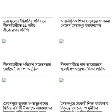
দ্রব্য মূল্যেরউর্দ্ধগতির প্রতিবাদে
আন্তর্জাতিক শিক্ষা নেতৃত্বের সম্মাননা
নীলফামারীতে ১১ দলীয়
পেলেন সৈয়দপুর ক্যান্টনমেন্ট
ঐক্যেরস্মারকলিপি
নীলফামারীতে পরিবেশ সচেতনতায়
নীলফামারীতে নানা আয়োজনে
‘ক্লাইমেট ক্যাম্প’ অনুষ্ঠিত
জুলাই গণঅভ্যুত্থান দিবস পালিত
সৈয়দপুরে জুলাই গণঅভ্যুত্থানের
সৈয়দপুরে সহকারী শিক্ষা কর্মকর্তার
দ্বিতীয় বার্ষিকী উপলক্ষে জামায়াতের
বিরুদ্ধে ঘুষ নেয়া ও দূর্নীতির