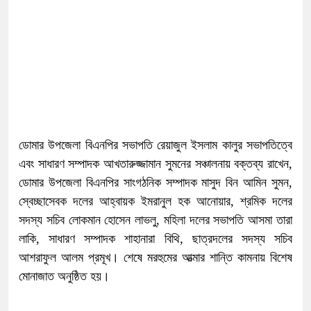
ডোমার উপজেলা বিএনপির সভাপতি রেয়াজুল ইসলাম কালুর সভাপতিত্বে
এবং সাধারণ সম্পাদক আখতারুজ্জামান সুমনের সঞ্চালনায় বক্তব্য রাখেন,
ডোমার উপজেলা বিএনপির সাংগঠনিক সম্পাদক মাসুদ বিন আমিন সুমন,
স্বেচ্ছাসেবক দলের আহ্বায়ক ইমরানুল হক আনোয়ার, শ্রমিক দলের
সদস্য সচিব লোকমান হোসেন লাভলু, মহিলা দলের সভাপতি আসমা তারা
লাকি, সাধারণ সম্পাদক শাহানারা বিথি, ছাত্রদলের সদস্য সচিব
আশরাফুল আলম প্রমূখ। শেষে মরহুমের আত্মার শান্তি কামনায় বিশেষ
মোনাজাত অনুষ্ঠিত হয়।