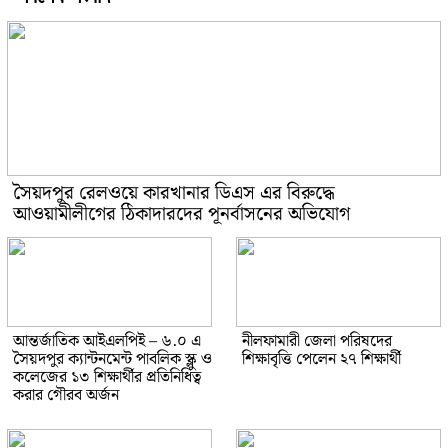
সৈয়দপুর রেলওয়ে কারখানার ডিএস এর বিরুদ্ধে
আওয়ামীলীগের ঠিকাদারদের পূনর্বাসনের অভিযোগ
আন্তর্জাতিক আইএলপিই – ৬.০ এ
নীলফামারী জেলা পরিষদের
সৈয়দপুর ক্যান্টনমেন্ট পাবলিক স্ক্লু ও
শিক্ষাবৃত্তি পেলেন ২৭ শিক্ষার্থী
কলেজের ১৩ শিক্ষার্থীর প্রতিনিধিত্ব
করার গৌরব অর্জন