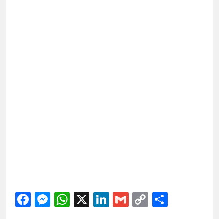
Facebook
Messenger
WhatsApp
X
LinkedIn
Gmail
Copy
Share
Link