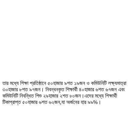
তার মধ্যে শিক্ষা প্রতিষ্ঠানে ৫০হাজার ৯শত ১৯জন ও কমিউনিটি লক্ষ্যমাত্রা
৩০হাজার ৮শত ৯৭জন। নিবন্ধনকৃত শিক্ষার্থী ৪০হাজার ৬শত ৬৭জন এবং
কমিউনিটি নিবন্ধিত শিশু ২৯হাজার ২শত ৮০জন।এদের মধ্যে শিক্ষার্থী
টিকাপ্রাপ্ত ৫০হাজার ৬শত ৬২জন,যা অর্জনের হার ৯৯%।