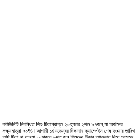
কমিউনিটি নিবন্ধিত শিশু টিকাপ্রাপ্ত ২০হাজার ২শত ৯৭জন,যা অর্জনের
লক্ষ্যমাত্রা ৭০%।আগামী ১৪নভেম্বর টিকাদান ক্যাম্পেইন শেষ হওয়ার তারিখ
অব্দি টিকা না পাওয়া ১০হাজার ৬শত জন শিশুদের টিকার আাওতায় নিয়ে আসতে