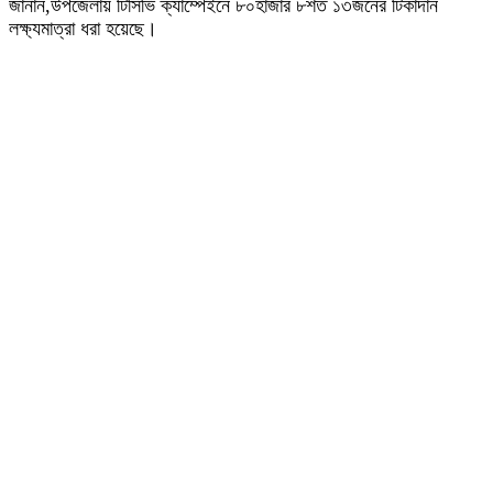
জানান,উপজেলায় টিসিভি ক্যাম্পেইনে ৮০হাজার ৮শত ১৩জনের টিকাদান
লক্ষ্যমাত্রা ধরা হয়েছে।