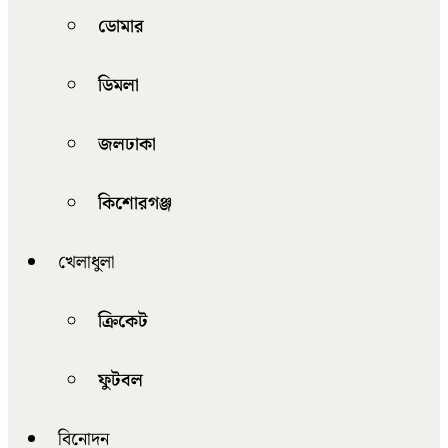
ডোমার
ডিমলা
জলঢাকা
কিশোরগঞ্জ
খেলাধুলা
ক্রিকেট
ফুটবল
বিনোদন