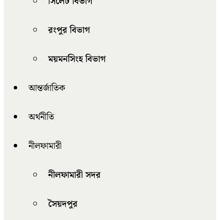
সিলেট বিভাগ
রংপুর বিভাগ
ময়মনসিংহ বিভাগ
আন্তর্জাতিক
অর্থনীতি
নীলফামারী
নীলফামারী সদর
সৈয়দপুর