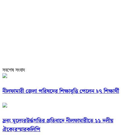
সবশেষ সংবাদ
নীলফামারী জেলা পরিষদের শিক্ষাবৃত্তি পেলেন ২৭ শিক্ষার্থী
দ্রব্য মূল্যেরউর্দ্ধগতির প্রতিবাদে নীলফামারীতে ১১ দলীয়
ঐক্যেরস্মারকলিপি