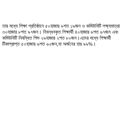
তার মধ্যে শিক্ষা প্রতিষ্ঠানে ৫০হাজার ৯শত ১৯জন ও কমিউনিটি লক্ষ্যমাত্রা
৩০হাজার ৮শত ৯৭জন। নিবন্ধনকৃত শিক্ষার্থী ৪০হাজার ৬শত ৬৭জন এবং
কমিউনিটি নিবন্ধিত শিশু ২৯হাজার ২শত ৮০জন।এদের মধ্যে শিক্ষার্থী
টিকাপ্রাপ্ত ৫০হাজার ৬শত ৬২জন,যা অর্জনের হার ৯৯%।