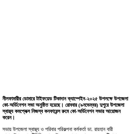
নীলফামারীর ডোমারে টাইফয়েড টিকাদান ক্যাম্পেইন-২০২৫ উপলক্ষে উপজেলা
কো-অর্ডিনেশন সভা অনুষ্ঠিত হয়েছে। রোববার (৯নভেম্বর) দুপুরে উপজেলা
স্বাস্থ্য কমপ্লেক্স নিজস্ব কনফারেন্স রুমে কো-অর্ডিনেশন সভার আয়োজন
করেন।
সভায় উপজেলা স্বাস্থ্য ও পরিবার পরিকল্পনা কর্মকর্তা ডা. রায়হান বারী