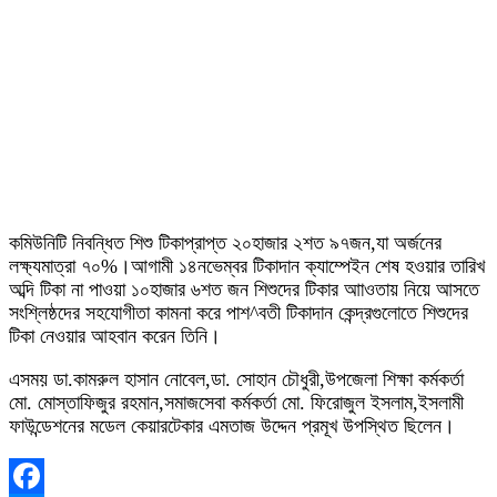
কমিউনিটি নিবন্ধিত শিশু টিকাপ্রাপ্ত ২০হাজার ২শত ৯৭জন,যা অর্জনের
লক্ষ্যমাত্রা ৭০%।আগামী ১৪নভেম্বর টিকাদান ক্যাম্পেইন শেষ হওয়ার তারিখ
অব্দি টিকা না পাওয়া ১০হাজার ৬শত জন শিশুদের টিকার আাওতায় নিয়ে আসতে
সংশ্লিষ্ঠদের সহযোগীতা কামনা করে পাশ^বতী টিকাদান কেন্দ্রগুলোতে শিশুদের
টিকা নেওয়ার আহবান করেন তিনি।
এসময় ডা.কামরুল হাসান নোবেল,ডা. সোহান চৌধুরী,উপজেলা শিক্ষা কর্মকর্তা
মো. মোস্তাফিজুর রহমান,সমাজসেবা কর্মকর্তা মো. ফিরোজুল ইসলাম,ইসলামী
ফাউন্ডেশনের মডেল কেয়ারটেকার এমতাজ উদ্দেন প্রমূখ উপস্থিত ছিলেন।