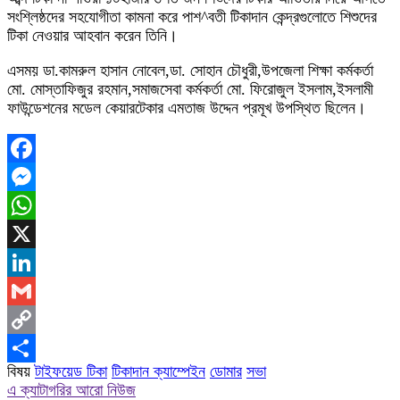
সংশ্লিষ্ঠদের সহযোগীতা কামনা করে পাশ^বতী টিকাদান কেন্দ্রগুলোতে শিশুদের
টিকা নেওয়ার আহবান করেন তিনি।
এসময় ডা.কামরুল হাসান নোবেল,ডা. সোহান চৌধুরী,উপজেলা শিক্ষা কর্মকর্তা
মো. মোস্তাফিজুর রহমান,সমাজসেবা কর্মকর্তা মো. ফিরোজুল ইসলাম,ইসলামী
ফাউন্ডেশনের মডেল কেয়ারটেকার এমতাজ উদ্দেন প্রমূখ উপস্থিত ছিলেন।
Facebook
Messenger
WhatsApp
X
LinkedIn
Gmail
Copy
বিষয়
টাইফয়েড টিকা
টিকাদান ক্যাম্পেইন
ডোমার
সভা
Link
Share
এ ক্যাটাগরির আরো নিউজ