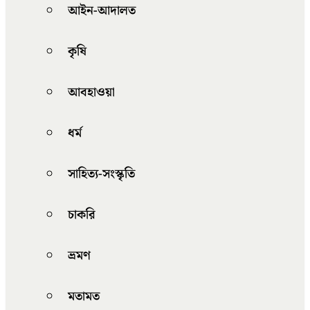
আইন-আদালত
কৃষি
আবহাওয়া
ধর্ম
সাহিত্য-সংস্কৃতি
চাকরি
ভ্রমণ
মতামত