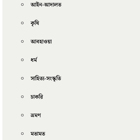
আইন-আদালত
কৃষি
আবহাওয়া
ধর্ম
সাহিত্য-সংস্কৃতি
চাকরি
ভ্রমণ
মতামত