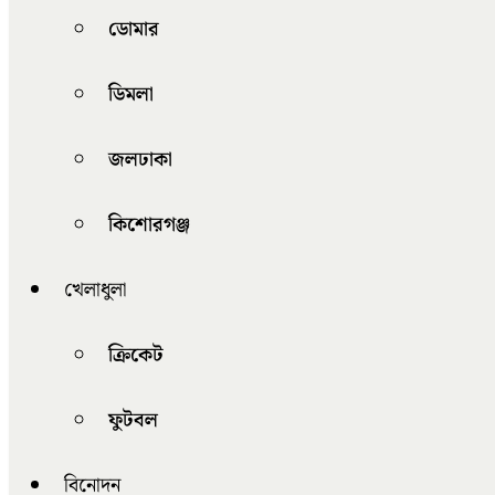
ডোমার
ডিমলা
জলঢাকা
কিশোরগঞ্জ
খেলাধুলা
ক্রিকেট
ফুটবল
বিনোদন