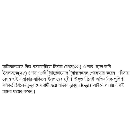
অভিযানকালে নিজ বসতবাড়ীতে মিনারা বেগম(৫৬) ও তার ছেলে জনি
ইসলামকে(২৫) ৪শত ৭৮টি ট্যাপেন্টাডোল ট্যাবলেটসহ গ্রেফতার করেন। মিনারা
বেগম ওই এলাকার সাকিদুল ইসলামের স্ত্রী। উক্ত দিনেই অভিযানিক পুলিশ
কর্মকর্তা শৈলেন চন্দ্র দেব বাদী হয়ে মাদক দ্রব্য নিয়ন্ত্রন আইনে থানায় একটি
মামলা দায়ের করেন।