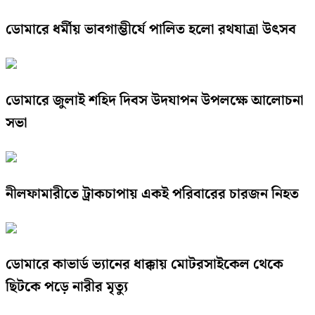
ডোমারে ধর্মীয় ভাবগাম্ভীর্যে পালিত হলো রথযাত্রা উৎসব
ডোমারে জুলাই শহিদ দিবস উদযাপন উপলক্ষে আলোচনা
সভা
নীলফামারীতে ট্রাকচাপায় একই পরিবারের চারজন নিহত
ডোমারে কাভার্ড ভ্যানের ধাক্কায় মোটরসাইকেল থেকে
ছিটকে পড়ে নারীর মৃত্যু