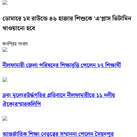
ডোমারে ১ম রাউন্ডে ৪৬ হাজার শিশুকে ‘এ’প্লাস ভিটামিন
খাওয়ানো হবে
জনপ্রিয় সংবাদ
নীলফামারী জেলা পরিষদের শিক্ষাবৃত্তি পেলেন ২৭ শিক্ষার্থী
দ্রব্য মূল্যেরউর্দ্ধগতির প্রতিবাদে নীলফামারীতে ১১ দলীয়
ঐক্যেরস্মারকলিপি
আন্তর্জাতিক শিক্ষা নেতৃত্বের সম্মাননা পেলেন সৈয়দপুর