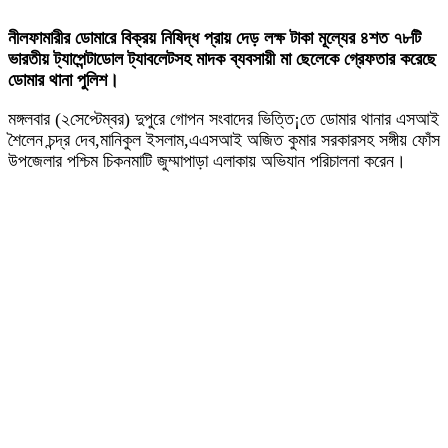
নীলফামারীর ডোমারে বিক্রয় নিষিদ্ধ প্রায় দেড় লক্ষ টাকা মূল্যের ৪শত ৭৮টি
ভারতীয় ট্যাপেন্টাডোল ট্যাবলেটসহ মাদক ব্যবসায়ী মা ছেলেকে গ্রেফতার করেছে
ডোমার থানা পুলিশ।
মঙ্গলবার (২সেপ্টেম্বর) দুপুরে গোপন সংবাদের ভিত্তি¡তে ডোমার থানার এসআই
শৈলেন চন্দ্র দেব,মানিকুল ইসলাম,এএসআই অজিত কুমার সরকারসহ সঙ্গীয় ফোঁস
উপজেলার পশ্চিম চিকনমাটি জুম্মাপাড়া এলাকায় অভিযান পরিচালনা করেন।