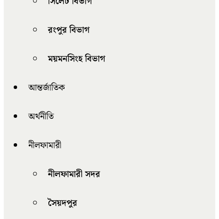
সিলেট বিভাগ
রংপুর বিভাগ
ময়মনসিংহ বিভাগ
আন্তর্জাতিক
অর্থনীতি
নীলফামারী
নীলফামারী সদর
সৈয়দপুর