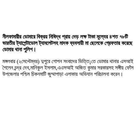
নীলফামারীর ডোমারে বিক্রয় নিষিদ্ধ প্রায় দেড় লক্ষ টাকা মূল্যের ৪শত ৭৮টি
ভারতীয় ট্যাপেন্টাডোল ট্যাবলেটসহ মাদক ব্যবসায়ী মা ছেলেকে গ্রেফতার করেছে
ডোমার থানা পুলিশ।
মঙ্গলবার (২সেপ্টেম্বর) দুপুরে গোপন সংবাদের ভিত্তি¡তে ডোমার থানার এসআই
শৈলেন চন্দ্র দেব,মানিকুল ইসলাম,এএসআই অজিত কুমার সরকারসহ সঙ্গীয় ফোঁস
উপজেলার পশ্চিম চিকনমাটি জুম্মাপাড়া এলাকায় অভিযান পরিচালনা করেন।