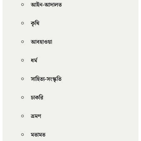
আইন-আদালত
কৃষি
আবহাওয়া
ধর্ম
সাহিত্য-সংস্কৃতি
চাকরি
ভ্রমণ
মতামত