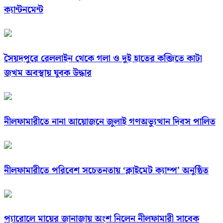
ক্যান্টনমেন্ট
সৈয়দপুরে রেললাইন থেকে গলা ও দুই হাতের কব্জিতে কাটা
জখম অবস্থায় যুবক উদ্ধার
নীলফামারীতে নানা আয়োজনে জুলাই গণঅভ্যুত্থান দিবস পালিত
নীলফামারীতে পরিবেশ সচেতনতায় ‘ক্লাইমেট ক্যাম্প’ অনুষ্ঠিত
প্যারোলে মায়ের জানাজায় অংশ নিলেন নীলফামারী সাবেক