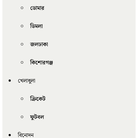
ডোমার
ডিমলা
জলঢাকা
কিশোরগঞ্জ
খেলাধুলা
ক্রিকেট
ফুটবল
বিনোদন