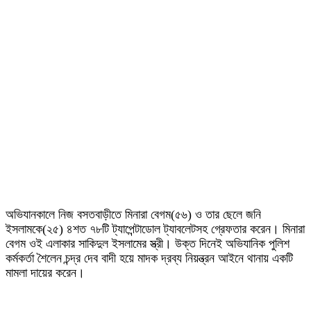
অভিযানকালে নিজ বসতবাড়ীতে মিনারা বেগম(৫৬) ও তার ছেলে জনি
ইসলামকে(২৫) ৪শত ৭৮টি ট্যাপেন্টাডোল ট্যাবলেটসহ গ্রেফতার করেন। মিনারা
বেগম ওই এলাকার সাকিদুল ইসলামের স্ত্রী। উক্ত দিনেই অভিযানিক পুলিশ
কর্মকর্তা শৈলেন চন্দ্র দেব বাদী হয়ে মাদক দ্রব্য নিয়ন্ত্রন আইনে থানায় একটি
মামলা দায়ের করেন।