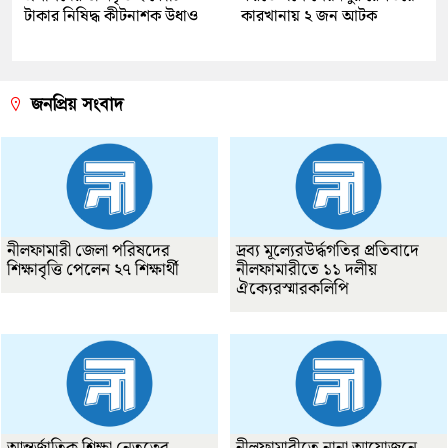
টাকার নিষিদ্ধ কীটনাশক উধাও
কারখানায় ২ জন আটক
জনপ্রিয় সংবাদ
নীলফামারী জেলা পরিষদের
দ্রব্য মূল্যেরউর্দ্ধগতির প্রতিবাদে
শিক্ষাবৃত্তি পেলেন ২৭ শিক্ষার্থী
নীলফামারীতে ১১ দলীয়
ঐক্যেরস্মারকলিপি
আন্তর্জাতিক শিক্ষা নেতৃত্বের
নীলফামারীতে নানা আয়োজনে