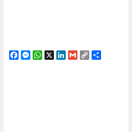
Facebook
Messenger
WhatsApp
X
LinkedIn
Gmail
Copy
Share
Link