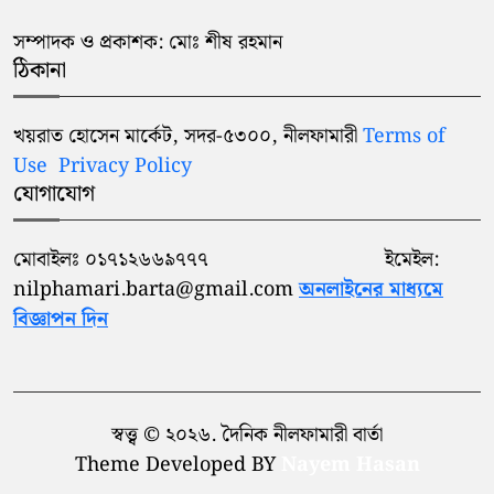
সম্পাদক ও প্রকাশক: মোঃ শীষ রহমান
ঠিকানা
খয়রাত হোসেন মার্কেট, সদর-৫৩০০, নীলফামারী
Terms of
Use
Privacy Policy
যোগাযোগ
মোবাইলঃ ০১৭১২৬৬৯৭৭৭ ইমেইল:
nilphamari.barta@gmail.com
অনলাইনের মাধ্যমে
বিজ্ঞাপন দিন
স্বত্ত্ব © ২০২৬. দৈনিক নীলফামারী বার্তা
Theme Developed BY
Nayem Hasan