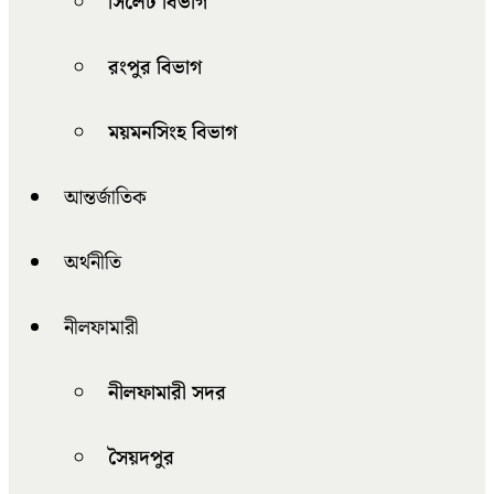
সিলেট বিভাগ
রংপুর বিভাগ
ময়মনসিংহ বিভাগ
আন্তর্জাতিক
অর্থনীতি
নীলফামারী
নীলফামারী সদর
সৈয়দপুর