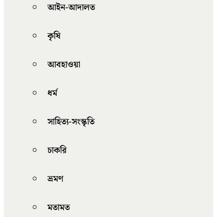
আইন-আদালত
কৃষি
আবহাওয়া
ধর্ম
সাহিত্য-সংস্কৃতি
চাকরি
ভ্রমণ
মতামত