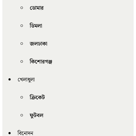
ডোমার
ডিমলা
জলঢাকা
কিশোরগঞ্জ
খেলাধুলা
ক্রিকেট
ফুটবল
বিনোদন