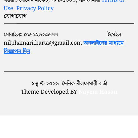
খয়রাত হোসেন মার্কেট, সদর-৫৩০০, নীলফামারী
Terms of
সৈয়দপুরে সহকারী শিক্ষা কর্মকর্তার
Use
Privacy Policy
৯
বিরুদ্ধে ঘুষ নেয়া ও দূর্নীতির অভিযোগ
যোগাযোগ
প্রাথমিক বিদ্যালয়ের প্রধান শিক্ষকের
প্যারোলে মায়ের জানাজায় অংশ
মোবাইলঃ ০১৭১২৬৬৯৭৭৭ ইমেইল:
১০
নিলেন নীলফামারী সাবেক উপজেলা
nilphamari.barta@gmail.com
অনলাইনের মাধ্যমে
পরিষদের চেয়ারম্যান শাহিদ মাহমুদ
বিজ্ঞাপন দিন
স্বত্ত্ব © ২০২৬. দৈনিক নীলফামারী বার্তা
Theme Developed BY
Nayem Hasan