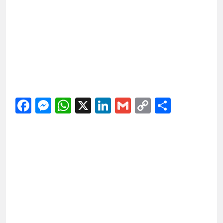
Facebook
Messenger
WhatsApp
X
LinkedIn
Gmail
Copy
Share
Link