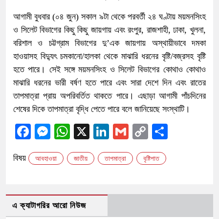
আগামী বুধবার (০৪ জুন) সকাল ৯টা থেকে পরবর্তী ২৪ ঘণ্টায় ময়মনসিংহ
ও সিলেট বিভাগের কিছু কিছু জায়গায় এবং রংপুর, রাজশাহী, ঢাকা, খুলনা,
বরিশাল ও চট্টগ্রাম বিভাগের দু’এক জায়গায় অস্থায়ীভাবে দমকা
হাওয়াসহ বিদ্যুৎ চমকানো/হালকা থেকে মাঝারি ধরনের বৃষ্টি/বজ্রসহ বৃষ্টি
হতে পারে। সেই সঙ্গে ময়মনসিংহ ও সিলেট বিভাগের কোথাও কোথাও
মাঝারি ধরনের ভারী বর্ষণ হতে পারে এবং সারা দেশে দিন এবং রাতের
তাপমাত্রা প্রায় অপরিবর্তিত থাকতে পারে। এছাড়া আগামী পাঁচদিনের
শেষের দিকে তাপমাত্রা বৃদ্ধি পেতে পারে বলে জানিয়েছে সংস্থাটি।
Facebook
Messenger
WhatsApp
X
LinkedIn
Gmail
Copy
Share
Link
বিষয়
আবহাওয়া
জাতীয়
তাপমাত্রা
বৃষ্টিপাত
এ ক্যাটাগরির আরো নিউজ