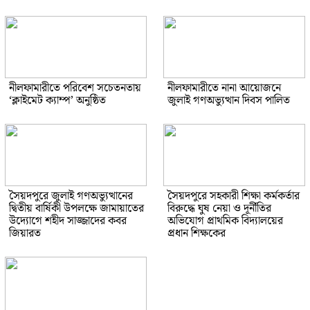
নীলফামারীতে পরিবেশ সচেতনতায়
নীলফামারীতে নানা আয়োজনে
‘ক্লাইমেট ক্যাম্প’ অনুষ্ঠিত
জুলাই গণঅভ্যুত্থান দিবস পালিত
সৈয়দপুরে জুলাই গণঅভ্যুত্থানের
সৈয়দপুরে সহকারী শিক্ষা কর্মকর্তার
দ্বিতীয় বার্ষিকী উপলক্ষে জামায়াতের
বিরুদ্ধে ঘুষ নেয়া ও দূর্নীতির
উদ্যোগে শহীদ সাজ্জাদের কবর
অভিযোগ প্রাথমিক বিদ্যালয়ের
জিয়ারত
প্রধান শিক্ষকের