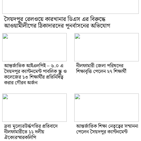
সৈয়দপুর রেলওয়ে কারখানার ডিএস এর বিরুদ্ধে
আওয়ামীলীগের ঠিকাদারদের পূনর্বাসনের অভিযোগ
আন্তর্জাতিক আইএলপিই – ৬.০ এ
নীলফামারী জেলা পরিষদের
সৈয়দপুর ক্যান্টনমেন্ট পাবলিক স্ক্লু ও
শিক্ষাবৃত্তি পেলেন ২৭ শিক্ষার্থী
কলেজের ১৩ শিক্ষার্থীর প্রতিনিধিত্ব
করার গৌরব অর্জন
দ্রব্য মূল্যেরউর্দ্ধগতির প্রতিবাদে
আন্তর্জাতিক শিক্ষা নেতৃত্বের সম্মাননা
নীলফামারীতে ১১ দলীয়
পেলেন সৈয়দপুর ক্যান্টনমেন্ট
ঐক্যেরস্মারকলিপি