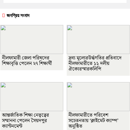
জনপ্রিয় সংবাদ
নীলফামারী জেলা পরিষদের
দ্রব্য মূল্যেরউর্দ্ধগতির প্রতিবাদে
শিক্ষাবৃত্তি পেলেন ২৭ শিক্ষার্থী
নীলফামারীতে ১১ দলীয়
ঐক্যেরস্মারকলিপি
আন্তর্জাতিক শিক্ষা নেতৃত্বের
নীলফামারীতে পরিবেশ
সম্মাননা পেলেন সৈয়দপুর
সচেতনতায় ‘ক্লাইমেট ক্যাম্প’
ক্যান্টনমেন্ট
অনুষ্ঠিত