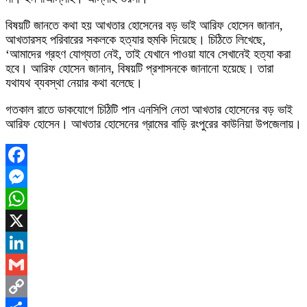
বিষয়টি জানতে কথা হয় আখতার হোসেনের বড় ভাই আরিফ হোসেন জানান,
আখতারসহ পরিবারের সকলকে হত্যার হুমকি দিয়েছে। চিঠিতে লিখেছে,
‘আমাদের গ্রহণ যোগ্যতা নেই, তাই যেখানে পাওয়া যাবে সেখানেই হত্যা করা
হবে। আরিফ হোসেন জানান, বিষয়টি প্রশাসনকে জানানো হয়েছে। তারা
যথাযথ ব্যবস্থা নেয়ার কথা বলেছে।
গতকাল রাতে ডাকযোগে চিঠিটি পান এনসিপি নেতা আখতার হোসেনের বড় ভাই
আরিফ হোসেন। আখতার হোসেনের গ্রামের বাড়ি রংপুরের কাউনিয়া উপজেলায়।
Facebook
Messenger
WhatsApp
X
LinkedIn
Gmail