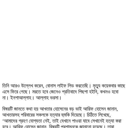
তিনি আরও উল্লেখ করেন, বোনাস লাইফ লিড করতেছি। মৃত্যু কয়েকবার কাছে
এসে ফিরে গেছে। মরতে হবে জেনেও প্রতিবাদে পিছপা হইনি, কখনও হবো
না। ইনশাআল্লাহ। আল্লাহ ভরসা।
বিষয়টি জানতে কথা হয় আখতার হোসেনের বড় ভাই আরিফ হোসেন জানান,
আখতারসহ পরিবারের সকলকে হত্যার হুমকি দিয়েছে। চিঠিতে লিখেছে,
‘আমাদের গ্রহণ যোগ্যতা নেই, তাই যেখানে পাওয়া যাবে সেখানেই হত্যা করা
হবে। আরিফ হোসেন জানান, বিষয়টি প্রশাসনকে জানানো হয়েছে। তারা