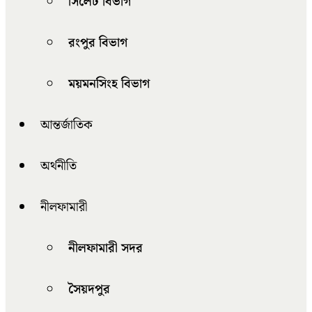
সিলেট বিভাগ
রংপুর বিভাগ
ময়মনসিংহ বিভাগ
আন্তর্জাতিক
অর্থনীতি
নীলফামারী
নীলফামারী সদর
সৈয়দপুর