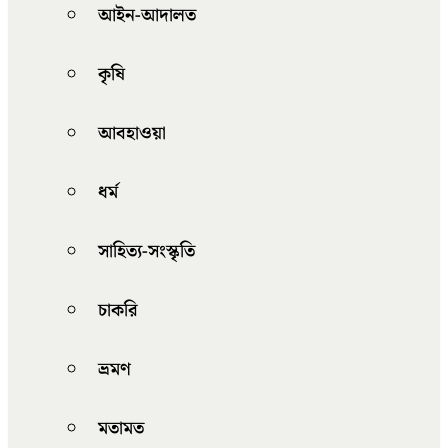
আইন-আদালত
কৃষি
আবহাওয়া
ধর্ম
সাহিত্য-সংস্কৃতি
চাকরি
ভ্রমণ
মতামত