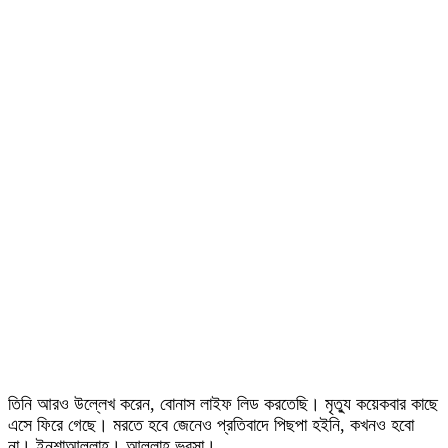
তিনি আরও উল্লেখ করেন, বোনাস লাইফ লিড করতেছি। মৃত্যু কয়েকবার কাছে
এসে ফিরে গেছে। মরতে হবে জেনেও প্রতিবাদে পিছপা হইনি, কখনও হবো
না। ইনশাআল্লাহ। আল্লাহ ভরসা।