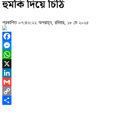
হুমকি দিয়ে চিঠি
প্রকাশিত ০৭:৪৩:২২ অপরাহ্ন, রবিবার, ১৮ মে ২০২৫
Facebook
Messenger
WhatsApp
X
LinkedIn
Gmail
Copy
Link
Share