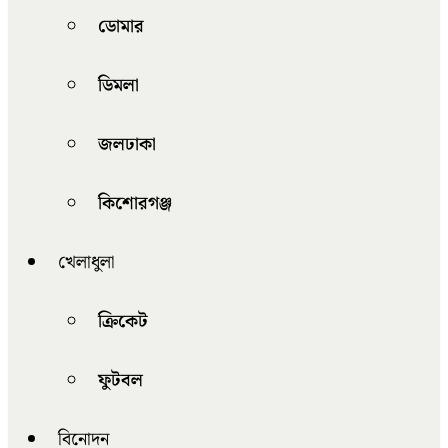
ডোমার
ডিমলা
জলঢাকা
কিশোরগঞ্জ
খেলাধুলা
ক্রিকেট
ফুটবল
বিনোদন