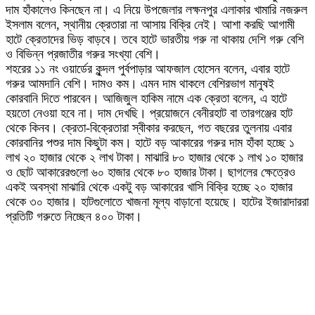
দাম হাঁকালেও কিনছেন না। এ নিয়ে উপজেলার লক্ষনপুর এলাকার খামারি নজরুল
ইসলাম বলেন, স্থানীয় ক্রেতারা না আসায় বিক্রি নেই। আশা করছি আগামী
হাটে ক্রেতাদের ভিড় বাড়বে। তবে হাটে ভারতীয় গরু না থাকায় দেশি গরু বেশি
ও বিভিন্ন প্রজাতীর গরুর সংখ্যা বেশি।
শহরের ১১ নং ওয়ার্ডের কুন্দল পুর্বপাড়ার আফজাল হোসেন বলেন, এবার হাটে
গরুর আমদানি বেশি। দামও কম। এমন দাম থাকলে বেশিরভাগ মানুষই
কোরবানি দিতে পারবেন। আজিজুল হাকিম নামে এক ক্রেতা বলেন, এ হাটে
হয়তো নেওয়া হবে না। দাম দেখছি। প্রয়োজনে বেনীরহাট বা তারগঞ্জের হাট
থেকে কিনব। ক্রেতা-বিক্রেতারা স্বীকার করছেন, গত বছরের তুলনায় এবার
কোরবানির পশুর দাম কিছুটা কম। হাটে বড় আকারের গরুর দাম হাঁকা হচ্ছে ১
লাখ ২০ হাজার থেকে ২ লাখ টাকা। মাঝারি ৮০ হাজার থেকে ১ লাখ ১০ হাজার
ও ছোট আকারেরগুলো ৬০ হাজার থেকে ৮০ হাজার টাকা। ছাগলের ক্ষেত্রেও
একই অবস্থা মাঝারি থেকে একটু বড় আকারের খাসি বিক্রি হচ্ছে ২০ হাজার
থেকে ৩০ হাজার। হাটগুলোতে খাজনা মূল্য বাড়ানো হয়েছে। হাটের ইজারাদাররা
প্রতিটি গরুতে নিচ্ছেন ৪০০ টাকা।