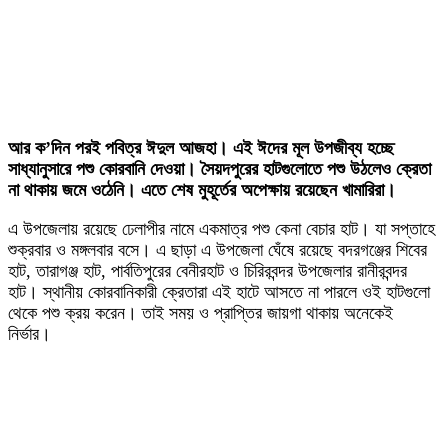
আর ক’দিন পরই পবিত্র ঈদুল আজহা। এই ঈদের মূল উপজীব্য হচ্ছে
সাধ্যানুসারে পশু কোরবানি দেওয়া। সৈয়দপুরের হাটগুলোতে পশু উঠলেও ক্রেতা
না থাকায় জমে ওঠেনি। এতে শেষ মুহূর্তের অপেক্ষায় রয়েছেন খামারিরা।
এ উপজেলায় রয়েছে ঢেলাপীর নামে একমাত্র পশু কেনা বেচার হাট। যা সপ্তাহে
শুক্রবার ও মঙ্গলবার বসে। এ ছাড়া এ উপজেলা ঘেঁষে রয়েছে বদরগঞ্জের শিবের
হাট, তারাগঞ্জ হাট, পার্বতিপুরের বেনীরহাট ও চিরিরবন্দর উপজেলার রানীরবন্দর
হাট। স্থানীয় কোরবানিকারী ক্রেতারা এই হাটে আসতে না পারলে ওই হাটগুলো
থেকে পশু ক্রয় করেন। তাই সময় ও প্রাপ্তির জায়গা থাকায় অনেকেই
নির্ভার।