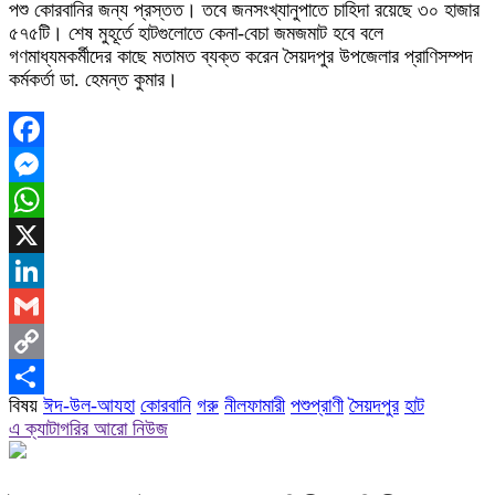
পশু কোরবানির জন্য প্রস্তত। তবে জনসংখ্যানুপাতে চাহিদা রয়েছে ৩০ হাজার
৫৭৫টি। শেষ মুহূর্তে হাটগুলোতে কেনা-বেচা জমজমাট হবে বলে
গণমাধ্যমকর্মীদের কাছে মতামত ব্যক্ত করেন সৈয়দপুর উপজেলার প্রাণিসম্পদ
কর্মকর্তা ডা. হেমন্ত কুমার।
Facebook
Messenger
WhatsApp
X
LinkedIn
Gmail
Copy
বিষয়
ঈদ-উল-আযহা
কোরবানি
গরু
নীলফামারী
পশুপ্রাণী
সৈয়দপুর
হাট
Link
Share
এ ক্যাটাগরির আরো নিউজ