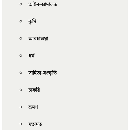
আইন-আদালত
কৃষি
আবহাওয়া
ধর্ম
সাহিত্য-সংস্কৃতি
চাকরি
ভ্রমণ
মতামত