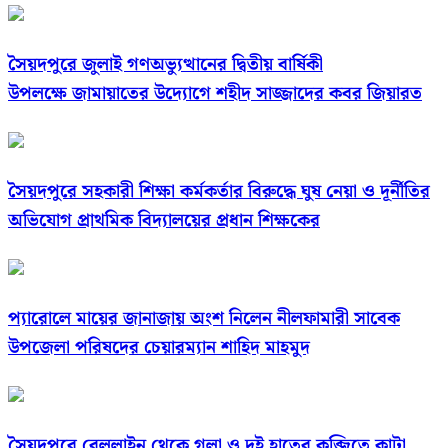
সৈয়দপুরে জুলাই গণঅভ্যুত্থানের দ্বিতীয় বার্ষিকী
উপলক্ষে জামায়াতের উদ্যোগে শহীদ সাজ্জাদের কবর জিয়ারত
সৈয়দপুরে সহকারী শিক্ষা কর্মকর্তার বিরুদ্ধে ঘুষ নেয়া ও দূর্নীতির
অভিযোগ প্রাথমিক বিদ্যালয়ের প্রধান শিক্ষকের
প্যারোলে মায়ের জানাজায় অংশ নিলেন নীলফামারী সাবেক
উপজেলা পরিষদের চেয়ারম্যান শাহিদ মাহমুদ
সৈয়দপুরে রেললাইন থেকে গলা ও দুই হাতের কব্জিতে কাটা