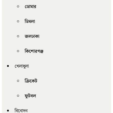
ডোমার
ডিমলা
জলঢাকা
কিশোরগঞ্জ
খেলাধুলা
ক্রিকেট
ফুটবল
বিনোদন