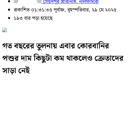
সৈয়দপুর প্রতিনিধি, নীলফামারী
প্রকাশিত ০১:৩১:৩৫ পূর্বাহ্ন, বৃহস্পতিবার, ২৯ মে ২০২৫
১৯৩ বার পড়া হয়েছে
গত বছরের তুলনায় এবার কোরবানির
পশুর দাম কিছুটা কম থাকলেও ক্রেতাদের
সাড়া নেই