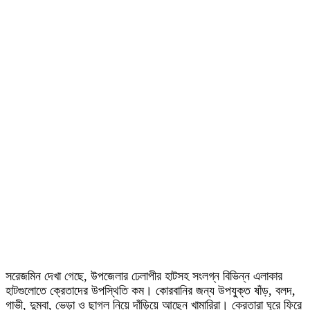
সরেজমিন দেখা গেছে, উপজেলার ঢেলাপীর হাটসহ সংলগ্ন বিভিন্ন এলাকার
হাটগুলোতে ক্রেতাদের উপস্থিতি কম। কোরবানির জন্য উপযুক্ত ষাঁড়, বলদ,
গাভী, দুম্বা, ভেড়া ও ছাগল নিয়ে দাঁড়িয়ে আছেন খামারিরা। ক্রেতারা ঘুরে ফিরে