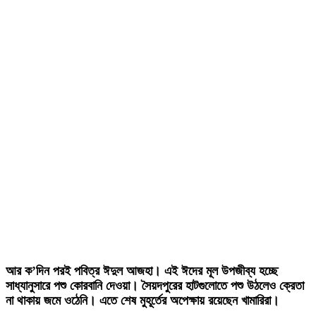
আর ক’দিন পরই পবিত্র ঈদুল আজহা। এই ঈদের মূল উপজীব্য হচ্ছে
সাধ্যানুসারে পশু কোরবানি দেওয়া। সৈয়দপুরের হাটগুলোতে পশু উঠলেও ক্রেতা
না থাকায় জমে ওঠেনি। এতে শেষ মুহূর্তের অপেক্ষায় রয়েছেন খামারিরা।