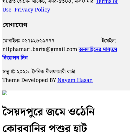
খয়রাত হোসেন মার্কেট, সদর-৫৩০০, নীলফামারী
Terms of
Use
Privacy Policy
যোগাযোগ
মোবাইলঃ ০১৭১২৬৬৯৭৭৭ ইমেইল:
nilphamari.barta@gmail.com
অনলাইনের মাধ্যমে
বিজ্ঞাপন দিন
স্বত্ত্ব © ২০২৬. দৈনিক নীলফামারী বার্তা
Theme Developed BY
Nayem Hasan
সৈয়দপুরে জমে ওঠেনি
কোরবানির পশুর হাট