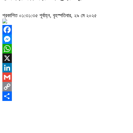
প্রকাশিত ০১:৩১:৩৫ পূর্বাহ্ন, বৃহস্পতিবার, ২৯ মে ২০২৫
Facebook
Messenger
WhatsApp
X
LinkedIn
Gmail
Copy
Link
Share