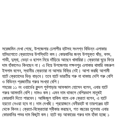
সরেজমিন দেখা গেছে, উপজেলার ঢেলাপীর হাটসহ সংলগ্ন বিভিন্ন এলাকার
হাটগুলোতে ক্রেতাদের উপস্থিতি কম। কোরবানির জন্য উপযুক্ত ষাঁড়, বলদ,
গাভী, দুম্বা, ভেড়া ও ছাগল নিয়ে দাঁড়িয়ে আছেন খামারিরা। ক্রেতারা ঘুরে ফিরে
দাম হাঁকালেও কিনছেন না। এ নিয়ে উপজেলার লক্ষনপুর এলাকার খামারি নজরুল
ইসলাম বলেন, স্থানীয় ক্রেতারা না আসায় বিক্রি নেই। আশা করছি আগামী
হাটে ক্রেতাদের ভিড় বাড়বে। তবে হাটে ভারতীয় গরু না থাকায় দেশি গরু বেশি
ও বিভিন্ন প্রজাতীর গরুর সংখ্যা বেশি।
শহরের ১১ নং ওয়ার্ডের কুন্দল পুর্বপাড়ার আফজাল হোসেন বলেন, এবার হাটে
গরুর আমদানি বেশি। দামও কম। এমন দাম থাকলে বেশিরভাগ মানুষই
কোরবানি দিতে পারবেন। আজিজুল হাকিম নামে এক ক্রেতা বলেন, এ হাটে
হয়তো নেওয়া হবে না। দাম দেখছি। প্রয়োজনে বেনীরহাট বা তারগঞ্জের হাট
থেকে কিনব। ক্রেতা-বিক্রেতারা স্বীকার করছেন, গত বছরের তুলনায় এবার
কোরবানির পশুর দাম কিছুটা কম। হাটে বড় আকারের গরুর দাম হাঁকা হচ্ছে ১