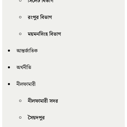
সিলেট বিভাগ
রংপুর বিভাগ
ময়মনসিংহ বিভাগ
আন্তর্জাতিক
অর্থনীতি
নীলফামারী
নীলফামারী সদর
সৈয়দপুর