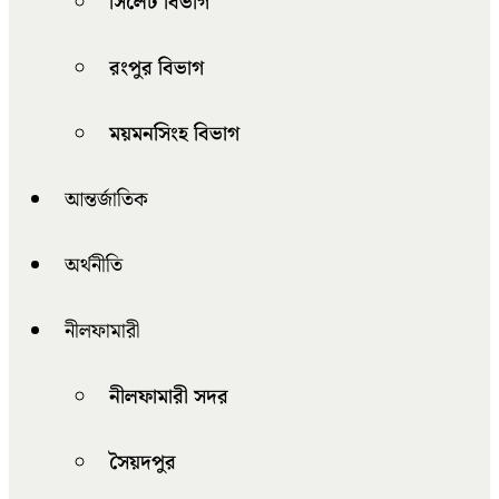
সিলেট বিভাগ
রংপুর বিভাগ
ময়মনসিংহ বিভাগ
আন্তর্জাতিক
অর্থনীতি
নীলফামারী
নীলফামারী সদর
সৈয়দপুর