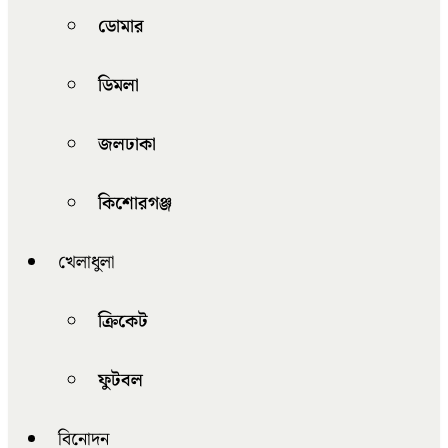
ডোমার
ডিমলা
জলঢাকা
কিশোরগঞ্জ
খেলাধুলা
ক্রিকেট
ফুটবল
বিনোদন