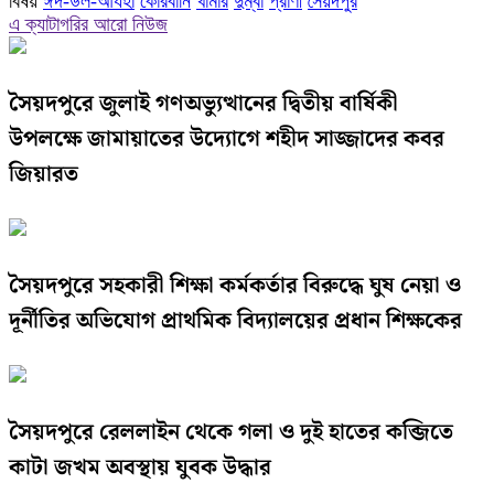
বিষয়
ঈদ-উল-আযহা
কোরবানি
খামার
দুম্বা
প্রাণী
সৈয়দপুর
Link
Share
এ ক্যাটাগরির আরো নিউজ
সৈয়দপুরে জুলাই গণঅভ্যুত্থানের দ্বিতীয় বার্ষিকী
উপলক্ষে জামায়াতের উদ্যোগে শহীদ সাজ্জাদের কবর
জিয়ারত
সৈয়দপুরে সহকারী শিক্ষা কর্মকর্তার বিরুদ্ধে ঘুষ নেয়া ও
দূর্নীতির অভিযোগ প্রাথমিক বিদ্যালয়ের প্রধান শিক্ষকের
সৈয়দপুরে রেললাইন থেকে গলা ও দুই হাতের কব্জিতে
কাটা জখম অবস্থায় যুবক উদ্ধার