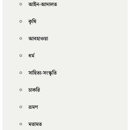
আইন-আদালত
কৃষি
আবহাওয়া
ধর্ম
সাহিত্য-সংস্কৃতি
চাকরি
ভ্রমণ
মতামত