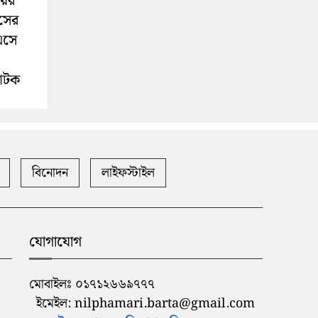
লয়ের
সের
এসে
আটক
বিনোদন
লাইফস্টাইল
যোগাযোগ
মোবাইলঃ ০১৭১২৬৬৯৭৭৭
ইমেইল: nilphamari.barta@gmail.com