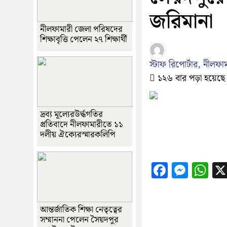
জরিমানা
নীলফামারী জেলা পরিষদের
শিক্ষাবৃত্তি পেলেন ২৭ শিক্ষার্থী
স্টাফ রিপোর্টার, নীলফা
১২৬ বার পড়া হয়েছে
দ্রব্য মূল্যেরউর্দ্ধগতির
প্রতিবাদে নীলফামারীতে ১১
দলীয় ঐক্যেরস্মারকলিপি
Faceboo
Messe
Wh
আন্তর্জাতিক শিক্ষা নেতৃত্বের
সম্মাননা পেলেন সৈয়দপুর