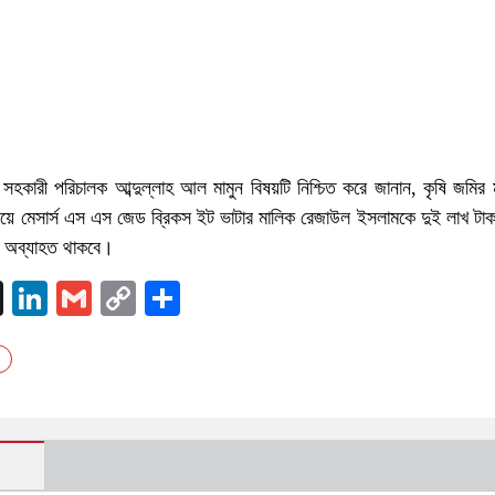
হকারী পরিচালক আব্দুল্লাহ আল মামুন বিষয়টি নিশ্চিত করে জানান, কৃষি জমির 
ায়ে মেসার্স এস এস জেড ব্রিকস ইট ভাটার মালিক রেজাউল ইসলামকে দুই লাখ টাক
 অব্যাহত থাকবে।
k
nger
atsApp
X
LinkedIn
Gmail
Copy
Share
Link