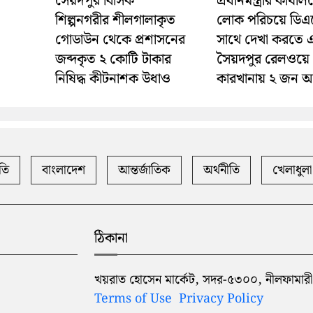
সৈয়দপুর বিসিক
প্রধানমন্ত্রীর কার্যা
শিল্পনগরীর শীলগালাকৃত
লোক পরিচয়ে ডিএ
গোডাউন থেকে প্রশাসনের
সাথে দেখা করতে 
জব্দকৃত ২ কোটি টাকার
সৈয়দপুর রেলওয়ে
নিষিদ্ধ কীটনাশক উধাও
কারখানায় ২ জন 
তি
বাংলাদেশ
আন্তর্জাতিক
অর্থনীতি
খেলাধুলা
ঠিকানা
খয়রাত হোসেন মার্কেট, সদর-৫৩০০, নীলফামারী
Terms of Use
Privacy Policy