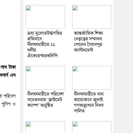
দ্রব্য মূল্যেরউর্দ্ধগতির
আন্তর্জাতিক শিক্ষা
প্রতিবাদে
নেতৃত্বের সম্মাননা
নীলফামারীতে ১১
পেলেন সৈয়দপুর
দলীয়
ক্যান্টনমেন্ট
ঐক্যেরস্মারকলিপি
লাখ টাকা
েসার্স এস
নীলফামারীতে পরিবেশ
নীলফামারীতে নানা
লা পরিবেশ
সচেতনতায় ‘ক্লাইমেট
আয়োজনে জুলাই
 পুলিশ ও
ক্যাম্প’ অনুষ্ঠিত
গণঅভ্যুত্থান দিবস
পালিত