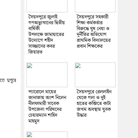
সৈয়দপুরে জুলাই
সৈয়দপুরে সহকারী
গণঅভ্যুত্থানের দ্বিতীয়
শিক্ষা কর্মকর্তার
বার্ষিকী
বিরুদ্ধে ঘুষ নেয়া ও
উপলক্ষে জামায়াতের
দূর্নীতির অভিযোগ
উদ্যোগে শহীদ
প্রাথমিক বিদ্যালয়ের
সাজ্জাদের কবর
প্রধান শিক্ষকের
জিয়ারত
তে দুপুরে
প্যারোলে মায়ের
সৈয়দপুরে রেললাইন
জানাজায় অংশ নিলেন
থেকে গলা ও দুই
নীলফামারী সাবেক
হাতের কব্জিতে কাটা
উপজেলা পরিষদের
জখম অবস্থায় যুবক
চেয়ারম্যান শাহিদ
উদ্ধার
মাহমুদ