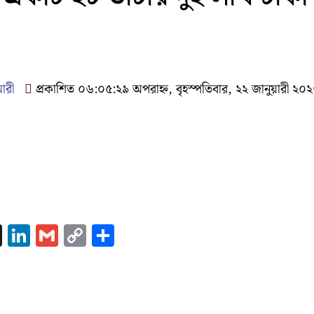
মারী
প্রকাশিত ০৬:০৫:২৯ অপরাহ্ন, বৃহস্পতিবার, ২২ জানুয়ারী ২০
k
nger
atsApp
X
LinkedIn
Gmail
Copy
Share
Link