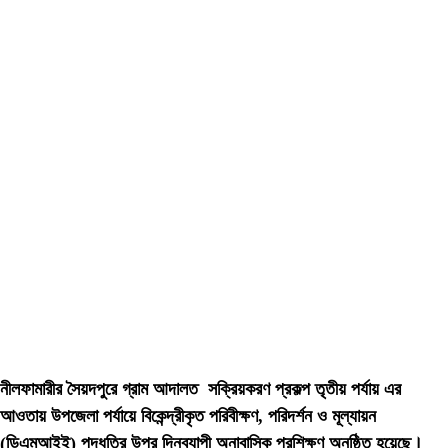
নীলফামারীর সৈয়দপুরে গ্রাম আদালত সক্রিয়করণ প্রকল্প তৃতীয় পর্যায় এর
আওতায় উপজেলা পর্যায়ে বিকেন্দ্রীকৃত পরিবীক্ষণ, পরিদর্শন ও মূল্যায়ন
(ডিএমআইই) পদ্ধতির উপর দিনব্যাপী অনাবাসিক প্রশিক্ষণ অনুষ্ঠিত হয়েছে।