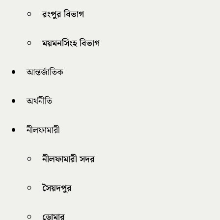
রংপুর বিভাগ
ময়মনসিংহ বিভাগ
আন্তর্জাতিক
অর্থনীতি
নীলফামারী
নীলফামারী সদর
সৈয়দপুর
ডোমার