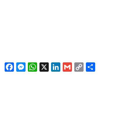
Facebook
Messenger
WhatsApp
X
LinkedIn
Gmail
Copy
Share
Link