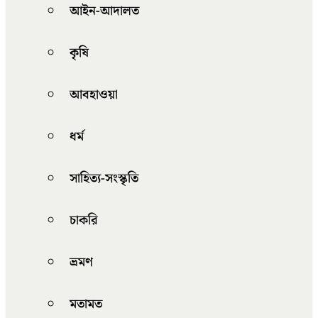
আইন-আদালত
কৃষি
আবহাওয়া
ধর্ম
সাহিত্য-সংস্কৃতি
চাকরি
ভ্রমণ
মতামত