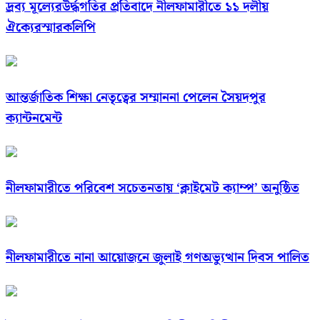
দ্রব্য মূল্যেরউর্দ্ধগতির প্রতিবাদে নীলফামারীতে ১১ দলীয়
ঐক্যেরস্মারকলিপি
আন্তর্জাতিক শিক্ষা নেতৃত্বের সম্মাননা পেলেন সৈয়দপুর
ক্যান্টনমেন্ট
নীলফামারীতে পরিবেশ সচেতনতায় ‘ক্লাইমেট ক্যাম্প’ অনুষ্ঠিত
নীলফামারীতে নানা আয়োজনে জুলাই গণঅভ্যুত্থান দিবস পালিত