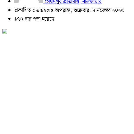
সৈয়দপুর প্রতিনিধি, নীলফামারী
প্রকাশিত ০৬:৪২:২৫ অপরাহ্ন, শুক্রবার, ৭ নভেম্বর ২০২৫
১৭০ বার পড়া হয়েছে