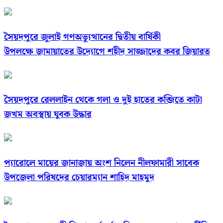
সৈয়দপুরে জুলাই গণঅভ্যুত্থানের দ্বিতীয় বার্ষিকী
উপলক্ষে জামায়াতের উদ্যোগে শহীদ সাজ্জাদের কবর জিয়ারত
সৈয়দপুরে রেললাইন থেকে গলা ও দুই হাতের কব্জিতে কাটা
জখম অবস্থায় যুবক উদ্ধার
প্যারোলে মায়ের জানাজায় অংশ নিলেন নীলফামারী সাবেক
উপজেলা পরিষদের চেয়ারম্যান শাহিদ মাহমুদ