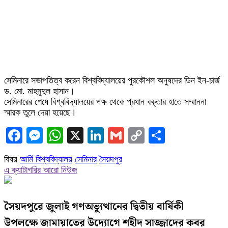
সেমিনারে সভাপতিত্ব করেন বিশ্ববিদ্যালয়ের পুরকৌশল অনুষদের ডিন ইন-চার্জ
ড. মো. মাহমুদুল হাসান।
সেমিনারের শেষে বিশ্ববিদ্যালয়ের পক্ষ থেকে প্রধান বক্তার হাতে সম্মাননা
স্মারক তুলে দেয়া হয়েছে।
Facebook
Messenger
WhatsApp
X
LinkedIn
Gmail
Copy
Share
Link
বিষয়
আর্মি বিশ্ববিদ্যালয়
সেমিনার
সৈয়দপুর
এ ক্যাটাগরির আরো নিউজ
সৈয়দপুরে জুলাই গণঅভ্যুত্থানের দ্বিতীয় বার্ষিকী
উপলক্ষে জামায়াতের উদ্যোগে শহীদ সাজ্জাদের কবর