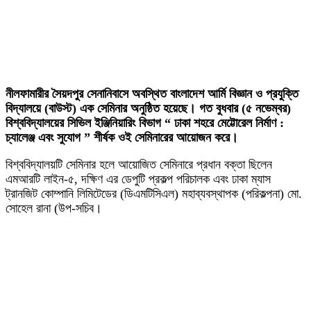
নীলফামারীর সৈয়দপুর সেনানিবাসে অবস্থিত বাংলাদেশ আর্মি বিজ্ঞান ও প্রযুক্তি
বিদ্যালয়ে (বাউস্ট) এক সেমিনার অনুষ্ঠিত হয়েছে। গত বুধবার (৫ নভেম্বর)
বিশ্ববিদ্যালয়ের সিভিল ইঞ্জিনিয়ারিং বিভাগ “ ঢাকা শহরে মেট্টোরেল নির্মাণ :
চ্যালেঞ্জ এবং সুযোগ ” শীর্ষক ওই সেমিনারের আয়োজন করে।
বিশ্ববিদ্যালয়টি সেমিনার হলে আয়োজিত সেমিনারে প্রধান বক্তা ছিলেন
এমআরটি লাইন-৫, দক্ষিণ এর ডেপুটি প্রকল্প পরিচালক এবং ঢাকা ম্যাস
ট্রানজিট কোম্পানি লিমিটেডের (ডিএমটিসিএল) মহাব্যবস্থাপক (পরিকল্পনা) মো.
সোহেল রানা (উপ-সচিব।