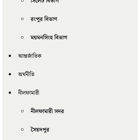
সিলেট বিভাগ
রংপুর বিভাগ
ময়মনসিংহ বিভাগ
আন্তর্জাতিক
অর্থনীতি
নীলফামারী
নীলফামারী সদর
সৈয়দপুর