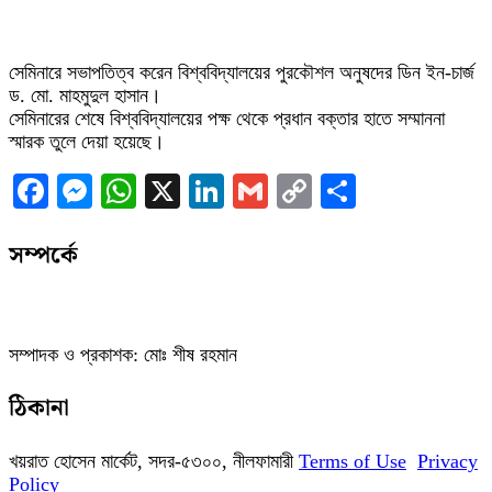
সেমিনারে সভাপতিত্ব করেন বিশ্ববিদ্যালয়ের পুরকৌশল অনুষদের ডিন ইন-চার্জ
ড. মো. মাহমুদুল হাসান।
সেমিনারের শেষে বিশ্ববিদ্যালয়ের পক্ষ থেকে প্রধান বক্তার হাতে সম্মাননা
স্মারক তুলে দেয়া হয়েছে।
Facebook
Messenger
WhatsApp
X
LinkedIn
Gmail
Copy
Share
Link
সম্পর্কে
সম্পাদক ও প্রকাশক: মোঃ শীষ রহমান
ঠিকানা
খয়রাত হোসেন মার্কেট, সদর-৫৩০০, নীলফামারী
Terms of Use
Privacy
Policy