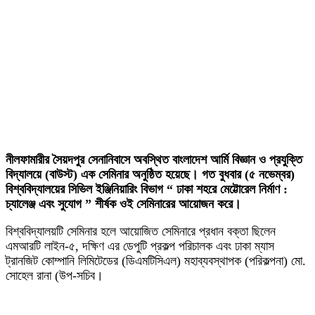
নীলফামারীর সৈয়দপুর সেনানিবাসে অবস্থিত বাংলাদেশ আর্মি বিজ্ঞান ও প্রযুক্তি
বিদ্যালয়ে (বাউস্ট) এক সেমিনার অনুষ্ঠিত হয়েছে। গত বুধবার (৫ নভেম্বর)
বিশ্ববিদ্যালয়ের সিভিল ইঞ্জিনিয়ারিং বিভাগ “ ঢাকা শহরে মেট্টোরেল নির্মাণ :
চ্যালেঞ্জ এবং সুযোগ ” শীর্ষক ওই সেমিনারের আয়োজন করে।
বিশ্ববিদ্যালয়টি সেমিনার হলে আয়োজিত সেমিনারে প্রধান বক্তা ছিলেন
এমআরটি লাইন-৫, দক্ষিণ এর ডেপুটি প্রকল্প পরিচালক এবং ঢাকা ম্যাস
ট্রানজিট কোম্পানি লিমিটেডের (ডিএমটিসিএল) মহাব্যবস্থাপক (পরিকল্পনা) মো.
সোহেল রানা (উপ-সচিব।