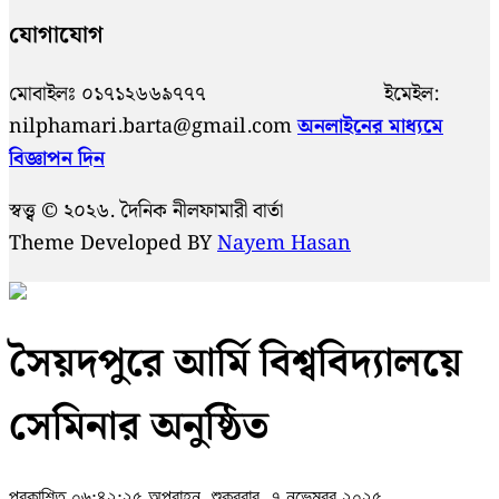
যোগাযোগ
মোবাইলঃ ০১৭১২৬৬৯৭৭৭ ইমেইল:
nilphamari.barta@gmail.com
অনলাইনের মাধ্যমে
বিজ্ঞাপন দিন
স্বত্ত্ব © ২০২৬. দৈনিক নীলফামারী বার্তা
Theme Developed BY
Nayem Hasan
সৈয়দপুরে আর্মি বিশ্ববিদ্যালয়ে
সেমিনার অনুষ্ঠিত
প্রকাশিত ০৬:৪২:২৫ অপরাহ্ন, শুক্রবার, ৭ নভেম্বর ২০২৫