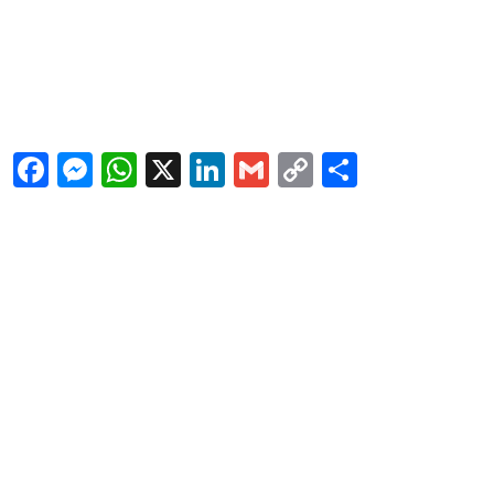
Facebook
Messenger
WhatsApp
X
LinkedIn
Gmail
Copy
Share
Link