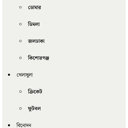
ডোমার
ডিমলা
জলঢাকা
কিশোরগঞ্জ
খেলাধুলা
ক্রিকেট
ফুটবল
বিনোদন