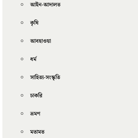
আইন-আদালত
কৃষি
আবহাওয়া
ধর্ম
সাহিত্য-সংস্কৃতি
চাকরি
ভ্রমণ
মতামত