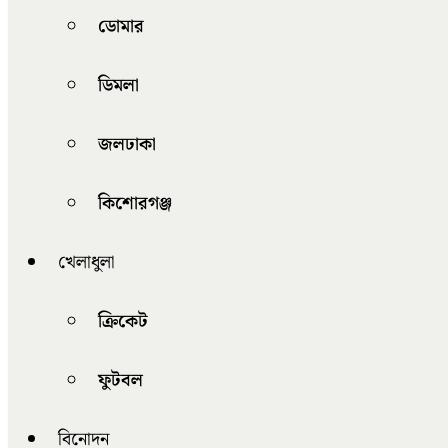
ডোমার
ডিমলা
জলঢাকা
কিশোরগঞ্জ
খেলাধুলা
ক্রিকেট
ফুটবল
বিনোদন