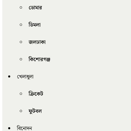
ডোমার
ডিমলা
জলঢাকা
কিশোরগঞ্জ
খেলাধুলা
ক্রিকেট
ফুটবল
বিনোদন