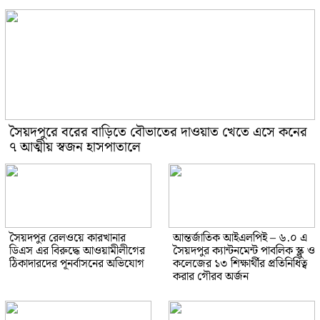
সৈয়দপুরে বরের বাড়িতে বৌভাতের দাওয়াত খেতে এসে কনের
৭ আত্মীয় স্বজন হাসপাতালে
সৈয়দপুর রেলওয়ে কারখানার
আন্তর্জাতিক আইএলপিই – ৬.০ এ
ডিএস এর বিরুদ্ধে আওয়ামীলীগের
সৈয়দপুর ক্যান্টনমেন্ট পাবলিক স্ক্লু ও
ঠিকাদারদের পূনর্বাসনের অভিযোগ
কলেজের ১৩ শিক্ষার্থীর প্রতিনিধিত্ব
করার গৌরব অর্জন