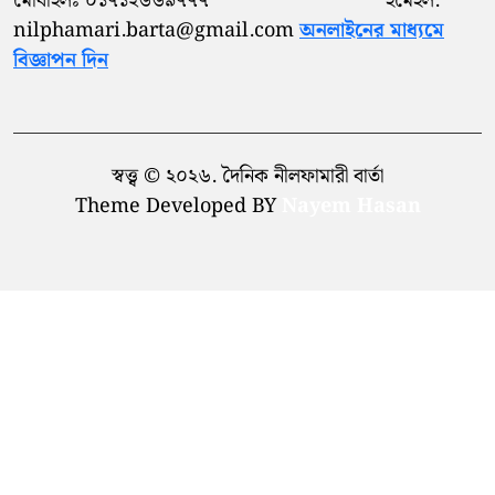
মোবাইলঃ ০১৭১২৬৬৯৭৭৭ ইমেইল:
nilphamari.barta@gmail.com
অনলাইনের মাধ্যমে
বিজ্ঞাপন দিন
স্বত্ত্ব © ২০২৬. দৈনিক নীলফামারী বার্তা
Theme Developed BY
Nayem Hasan