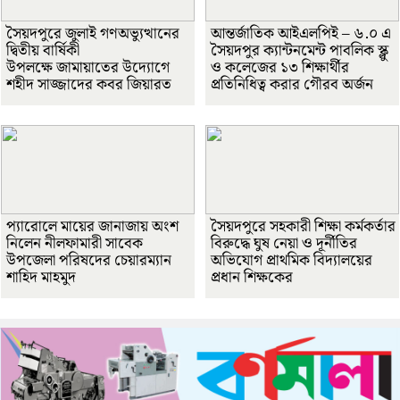
সৈয়দপুরে জুলাই গণঅভ্যুত্থানের
আন্তর্জাতিক আইএলপিই – ৬.০ এ
দ্বিতীয় বার্ষিকী
সৈয়দপুর ক্যান্টনমেন্ট পাবলিক স্ক্লু
উপলক্ষে জামায়াতের উদ্যোগে
ও কলেজের ১৩ শিক্ষার্থীর
শহীদ সাজ্জাদের কবর জিয়ারত
প্রতিনিধিত্ব করার গৌরব অর্জন
প্যারোলে মায়ের জানাজায় অংশ
সৈয়দপুরে সহকারী শিক্ষা কর্মকর্তার
নিলেন নীলফামারী সাবেক
বিরুদ্ধে ঘুষ নেয়া ও দূর্নীতির
উপজেলা পরিষদের চেয়ারম্যান
অভিযোগ প্রাথমিক বিদ্যালয়ের
শাহিদ মাহমুদ
প্রধান শিক্ষকের