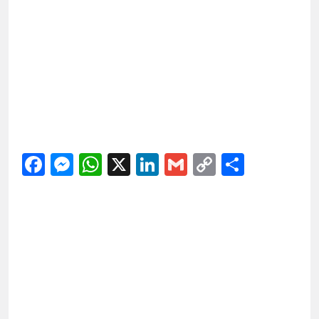
Facebook
Messenger
WhatsApp
X
LinkedIn
Gmail
Copy
Share
Link