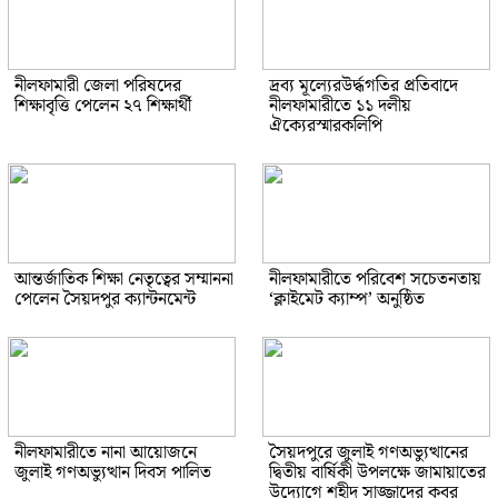
নীলফামারী জেলা পরিষদের
দ্রব্য মূল্যেরউর্দ্ধগতির প্রতিবাদে
শিক্ষাবৃত্তি পেলেন ২৭ শিক্ষার্থী
নীলফামারীতে ১১ দলীয়
ঐক্যেরস্মারকলিপি
আন্তর্জাতিক শিক্ষা নেতৃত্বের সম্মাননা
নীলফামারীতে পরিবেশ সচেতনতায়
পেলেন সৈয়দপুর ক্যান্টনমেন্ট
‘ক্লাইমেট ক্যাম্প’ অনুষ্ঠিত
নীলফামারীতে নানা আয়োজনে
সৈয়দপুরে জুলাই গণঅভ্যুত্থানের
জুলাই গণঅভ্যুত্থান দিবস পালিত
দ্বিতীয় বার্ষিকী উপলক্ষে জামায়াতের
উদ্যোগে শহীদ সাজ্জাদের কবর