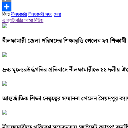
Copy
বিষয়
নীলফামারী
নীলফামারী সদর
মেলা
Link
Share
এ ক্যাটাগরির আরো নিউজ
নীলফামারী জেলা পরিষদের শিক্ষাবৃত্তি পেলেন ২৭ শিক্ষার্থী
দ্রব্য মূল্যেরউর্দ্ধগতির প্রতিবাদে নীলফামারীতে ১১ দলীয় 
আন্তর্জাতিক শিক্ষা নেতৃত্বের সম্মাননা পেলেন সৈয়দপুর ক্যান
নীলফামারীতে পরিবেশ সচেতনতায় ‘ক্লাইমেট ক্যাম্প’ অনুষ্ঠ