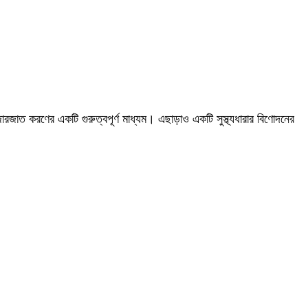
াজারজাত করণের একটি গুরুত্বপূর্ণ মাধ্যম। এছাড়াও একটি সুস্থ্যধারার বিণোদনের