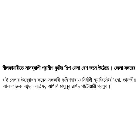
নীলফামারীতে মাসব্যাপী গ্রামীণ কুটির শিল্প মেলা বেশ জমে উঠেছে। জেলা সদর
ওই মেলার উদ্বোধন করেন সহকারী কমিশনার ও নির্বাহী ম্যাজিস্ট্রেট মো. তা
আল ফারুক আব্দুল লতিফ, এপিপি মামুনুর রশিদ পাটোয়ারী প্রমুখ।