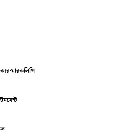
ঐক্যেরস্মারকলিপি
্টনমেন্ট
িত