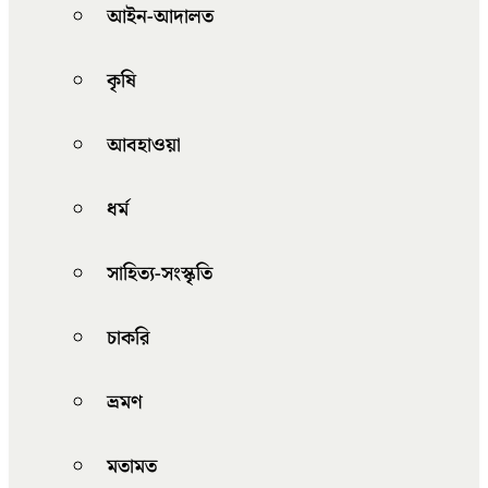
আইন-আদালত
কৃষি
আবহাওয়া
ধর্ম
সাহিত্য-সংস্কৃতি
চাকরি
ভ্রমণ
মতামত