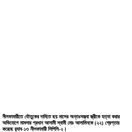
নীলফামারীতে যৌতুকের দাবিতে ছয় মাসের অন্তঃসত্ত্বা স্ত্রীকে হত্যা করার
অভিযোগে মামলার প্রধান আসামী স্বামী মোঃ আলামিনকে (২২) গ্রেপ্তার
করেছে র‍্যাব-১৩ নীলফামারী সিপিসি-২।