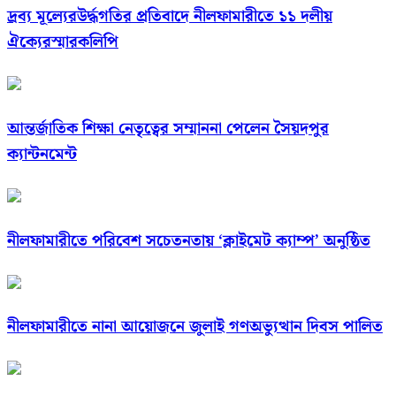
দ্রব্য মূল্যেরউর্দ্ধগতির প্রতিবাদে নীলফামারীতে ১১ দলীয়
ঐক্যেরস্মারকলিপি
আন্তর্জাতিক শিক্ষা নেতৃত্বের সম্মাননা পেলেন সৈয়দপুর
ক্যান্টনমেন্ট
নীলফামারীতে পরিবেশ সচেতনতায় ‘ক্লাইমেট ক্যাম্প’ অনুষ্ঠিত
নীলফামারীতে নানা আয়োজনে জুলাই গণঅভ্যুত্থান দিবস পালিত