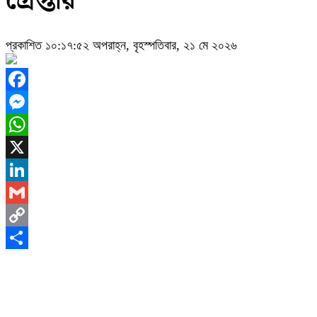
গ্রেপ্তার
প্রকাশিত ১০:১৭:৫২ অপরাহ্ন, বৃহস্পতিবার, ২১ মে ২০২৬
Facebook
Messenger
WhatsApp
X
LinkedIn
Gmail
Copy
Link
Share