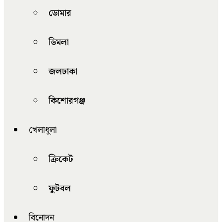
ডোমার
ডিমলা
জলঢাকা
কিশোরগঞ্জ
খেলাধুলা
ক্রিকেট
ফুটবল
বিনোদন