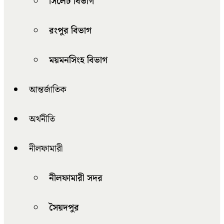
সিলেট বিভাগ
রংপুর বিভাগ
ময়মনসিংহ বিভাগ
আন্তর্জাতিক
অর্থনীতি
নীলফামারী
নীলফামারী সদর
সৈয়দপুর