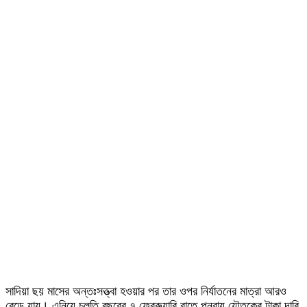
সাদিয়া ছয় মাসের অন্তঃসত্ত্বা হওয়ার পর তার ওপর নির্যাতনের মাত্রা আরও
বেড়ে যায়। এনিয়ে চলতি বছরের ৭ ফেব্রুয়ারি রাতে পুনরায় যৌতুকের টাকা দাবি