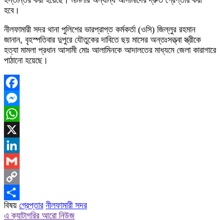
হস্তান্তর করা হয়েছে। মামলার অন্যান্য আসামীদের দ্রুত গ্রেপ্তার করা
হবে।
নীলফামারী সদর থানা পুলিশের ভারপ্রাপ্ত কর্মকর্তা (ওসি) জিল্লুর রহমান
জানান, বৃহস্পতিবার দুপুরে যৌতুকের দাবিতে ছয় মাসের অন্তঃসত্ত্বা স্ত্রীকে
হত্যা মামলা প্রধান আসামী মোঃ আলামিনকে আদালতের মাধ্যমে জেলা কারাগারে
পাঠানো হয়েছে।
Facebook
Messenger
WhatsApp
X
LinkedIn
Gmail
Copy
বিষয়
গ্রেপ্তার
নীলফামারী সদর
Link
Share
এ ক্যাটাগরির আরো নিউজ