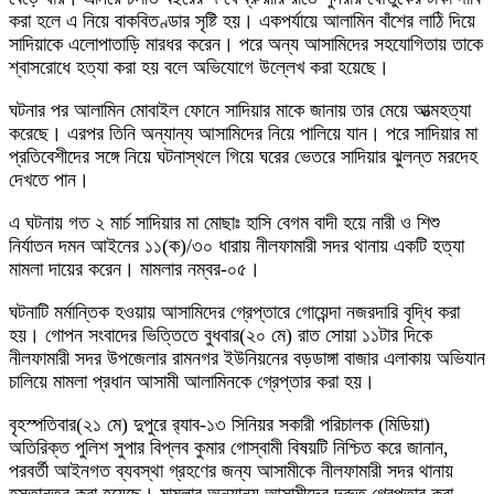
করা হলে এ নিয়ে বাকবিতণ্ডার সৃষ্টি হয়। একপর্যায়ে আলামিন বাঁশের লাঠি দিয়ে
সাদিয়াকে এলোপাতাড়ি মারধর করেন। পরে অন্য আসামিদের সহযোগিতায় তাকে
শ্বাসরোধে হত্যা করা হয় বলে অভিযোগে উল্লেখ করা হয়েছে।
ঘটনার পর আলামিন মোবাইল ফোনে সাদিয়ার মাকে জানায় তার মেয়ে আত্মহত্যা
করেছে। এরপর তিনি অন্যান্য আসামিদের নিয়ে পালিয়ে যান। পরে সাদিয়ার মা
প্রতিবেশীদের সঙ্গে নিয়ে ঘটনাস্থলে গিয়ে ঘরের ভেতরে সাদিয়ার ঝুলন্ত মরদেহ
দেখতে পান।
এ ঘটনায় গত ২ মার্চ সাদিয়ার মা মোছাঃ হাসি বেগম বাদী হয়ে নারী ও শিশু
নির্যাতন দমন আইনের ১১(ক)/৩০ ধারায় নীলফামারী সদর থানায় একটি হত্যা
মামলা দায়ের করেন। মামলার নম্বর-০৫।
ঘটনাটি মর্মান্তিক হওয়ায় আসামিদের গ্রেপ্তারে গোয়েন্দা নজরদারি বৃদ্ধি করা
হয়। গোপন সংবাদের ভিত্তিতে বুধবার(২০ মে) রাত সোয়া ১১টার দিকে
নীলফামারী সদর উপজেলার রামনগর ইউনিয়নের বড়ডাঙ্গা বাজার এলাকায় অভিযান
চালিয়ে মামলা প্রধান আসামী আলামিনকে গ্রেপ্তার করা হয়।
বৃহস্পতিবার(২১ মে) দুপুরে র‌্যাব-১৩ সিনিয়র সকারী পরিচালক (মিডিয়া)
অতিরিক্ত পুলিশ সুপার বিপ্লব কুমার গোস্বামী বিষয়টি নিশ্চিত করে জানান,
পরবর্তী আইনগত ব্যবস্থা গ্রহণের জন্য আসামীকে নীলফামারী সদর থানায়